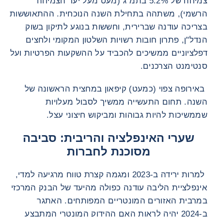
צמיחה של 5.2% בתמ"ג (מעט מעל יעד הצמיחה
הרשמי), משתהה בתחילת השנה הנוכחית. ההתאוששות
בצריכה עודנה שברירית, וחששות בנוגע לתיקון בשוק
הנדל"ן, פתרון חובות רשויות השלטון המקומי ולחצים
דפלציוניים ממשיכים להכביד על ההשקעות הפרטיות ועל
סנטימנט הצרכנים.
באירופה צפוי (כמעט) קיפאון במחצית הראשונה של
השנה. תחום התעשייה ממשיך לסבול מעלויות
שממשיכות להיות גבוהות ומביקוש חיצוני עצל.
שערי האינפלציה והריבית: סביבה
מסוכנת לחברות
למרות ירידה ב-2023 ומגמה קצרת טווח מרגיעה למדי,
אינפלציית הליבה עודנה כפולה מהיעד של הבנק המרכזי
במרבית האזורים המונטריים המפותחים. האתגר
ב-2024 יהיה לראות האם ההידוק המונטרי המתבצע