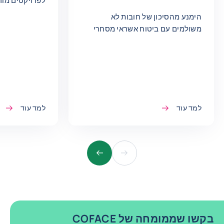
לפרויקטים מור
הימנע מהסיכון של חובות לא
משולמים עם ביטוח אשראי מסחרי
למד עוד
למד עוד
הקודם
הבא
בקשו שממומחה של COFACE