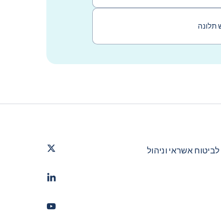
 תלונה
Twitter
- קופאס
לביטוח אשראי וניהול
LinkedIn
- קופאס
Youtube
- קופאס