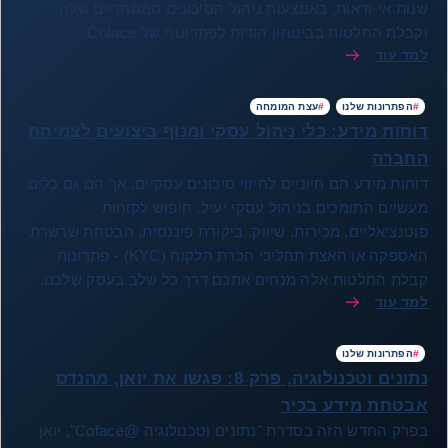
שנות אי-ודאות, באמצעות ניהול הסיכונים המסחריים שלה
וקבלת החלטות בביטחון הודות לפתרונות של Coface.
למד עוד
#
הפתרונות שלנו
#
עצת המומחה
דוחות מידע: כלי ניהול עסקי ומנוף ביצועים לצמיחת
החברה
דוחות מידע הם חיוניים לחיזוי סיכונים עסקיים, אך הם גם כלים
מעשיים התומכים בניהול עסקי יעיל. חיפוש לקוחות
פוטנציאליים, מכירות, שיווק, ביקורת פיננסית, הבטחת שרשרת
האספקה או האצת תהליכי הכרת הלקוח (KYC) - פתרונות
קבלת החלטות אלה מנחים אתכם דרך כל שלב בעסק שלכם.
למד עוד
#
הפתרונות שלנו
נתונים וטכנולוגיה, פרק 8: פגשו את יואן, מהנדס
אבטחת מידע בכיר
בפרק החדש הזה בסדרת "נתונים וטכנולוגיה @Coface", יואן