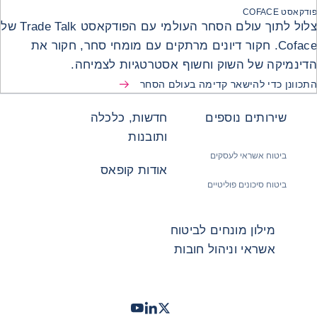
פודקאסט COFACE
צלול לתוך עולם הסחר העולמי עם הפודקאסט Trade Talk של
Coface. חקור דיונים מרתקים עם מומחי סחר, חקור את
הדינמיקה של השוק וחשוף אסטרטגיות לצמיחה.
התכוונן כדי להישאר קדימה בעולם הסחר
שירותים נוספים
חדשות, כלכלה
ותובנות
ביטוח אשראי לעסקים
אודות קופאס
ביטוח סיכונים פוליטיים
מילון מונחים לביטוח
אשראי וניהול חובות
Twitter
LinkedIn
Youtube
- קופאס
- קופאס
- קופאס