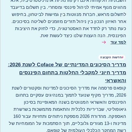
חשבוניות הלקוחות אינם רק פורמליות אדמיניסטרטיבית, אלא
מהווים מנוף אמיתי לניהול פיננסי ומסחרי. בין תשלום בדיעבד
לתשלום מראש, חברות מנווטות בין גמישות לביטחון, בחיפוש
אחר האיזון הנכון בין ניהול תזרים מזומנים לשליטה בסיכונים.
כעת נותר רק לחדד את האסטרטגיה, כדי לחזק את היציבות
הפיננסית. הנה העצות שלנו כיצד לעשות זאת.
למד עוד
#
חדשות הקבוצה
מדריך הסיכונים המדינתיים של Coface לשנת 2026:
מדריך חיוני למקבלי החלטות בתחום הפיננסים
והאשראי
קופאס פרסמה את מדריך הסיכונים למדינות וסקטורים לשנת
2026, מדריך מקיף שנועד לתמוך במנהיגים עסקיים בתחום
הפיננסים והאשראי המנווטים בשנה המאופיינת בסיכון
גיאופוליטי, שבריריות כלכלית והתאמות מתמשכות בשרשרת
האספקה. מהדורת 2026 מספקת ניתוחים ותחזיות עבור 160
מדינות ו-13 מגזרים גלובליים, תוך הסתמכות על המומחיות של
רשת המחקר הכלכלי העולמית של קופאס.