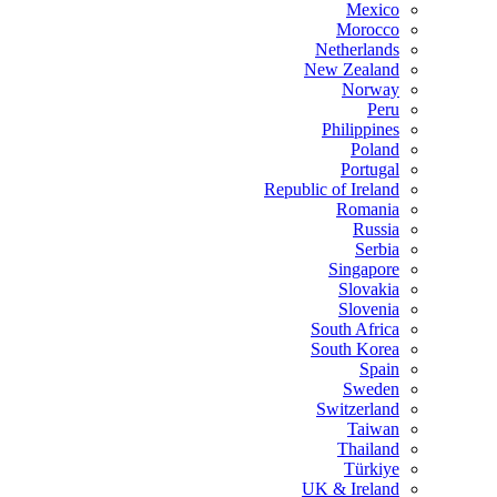
Mexico
Morocco
Netherlands
New Zealand
Norway
Peru
Philippines
Poland
Portugal
Republic of Ireland
Romania
Russia
Serbia
Singapore
Slovakia
Slovenia
South Africa
South Korea
Spain
Sweden
Switzerland
Taiwan
Thailand
Türkiye
UK & Ireland