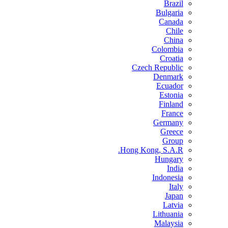
Brazil
Bulgaria
Canada
Chile
China
Colombia
Croatia
Czech Republic
Denmark
Ecuador
Estonia
Finland
France
Germany
Greece
Group
Hong Kong, S.A.R.
Hungary
India
Indonesia
Italy
Japan
Latvia
Lithuania
Malaysia