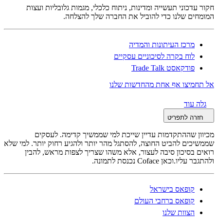
חקור עדכוני תעשייה ומדינות, ניתוח כלכלי, מגמות גלובליות ועצות
המומחים שלנו כדי להוביל את החברה שלך להצלחה.
מרכז העיתונות והמדיה
לוח בקרה לסיכוניים עסקיים
פודקאסט Trade Talk
אל תחמיצו אף אחת מהחדשות שלנו
גלה עוד
חזרה לתפריט
מכיוון שההתקדמות עדיין שייכת למי שממשיך קדימה. לעסקים
שממשיכים להביט החוצה, להסתגל מהר יותר ולהגיע רחוק יותר. למי שלא
רואים בסיכון סיבה לעצור, אלא משהו שצריך לצפות מראש, להבין
ולהתגבר עליו.וכאן Coface נכנסת לתמונה.
קופאס בישראל
קופאס ברחבי העולם
הצוות שלנו