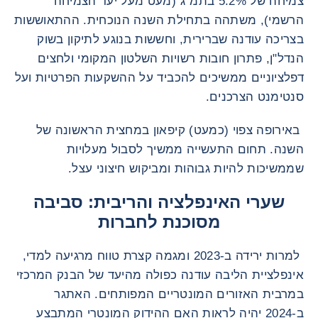
צמיחה של 5.2% בתמ"ג (מעט מעל יעד הצמיחה
הרשמי), משתהה בתחילת השנה הנוכחית. ההתאוששות
בצריכה עודנה שברירית, וחששות בנוגע לתיקון בשוק
הנדל"ן, פתרון חובות רשויות השלטון המקומי ולחצים
דפלציוניים ממשיכים להכביד על ההשקעות הפרטיות ועל
סנטימנט הצרכנים.
באירופה צפוי (כמעט) קיפאון במחצית הראשונה של
השנה. תחום התעשייה ממשיך לסבול מעלויות
שממשיכות להיות גבוהות ומביקוש חיצוני עצל.
שערי האינפלציה והריבית: סביבה
מסוכנת לחברות
למרות ירידה ב-2023 ומגמה קצרת טווח מרגיעה למדי,
אינפלציית הליבה עודנה כפולה מהיעד של הבנק המרכזי
במרבית האזורים המונטריים המפותחים. האתגר
ב-2024 יהיה לראות האם ההידוק המונטרי המתבצע