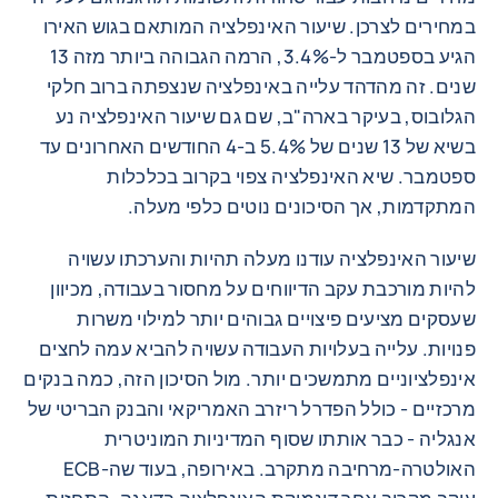
במחירים לצרכן. שיעור האינפלציה המותאם בגוש האירו
הגיע בספטמבר ל-3.4%, הרמה הגבוהה ביותר מזה 13
שנים. זה מהדהד עלייה באינפלציה שנצפתה ברוב חלקי
הגלובוס, בעיקר בארה"ב, שם גם שיעור האינפלציה נע
בשיא של 13 שנים של 5.4% ב-4 החודשים האחרונים עד
ספטמבר. שיא האינפלציה צפוי בקרוב בכלכלות
המתקדמות, אך הסיכונים נוטים כלפי מעלה.
שיעור האינפלציה עודנו מעלה תהיות והערכתו עשויה
להיות מורכבת עקב הדיווחים על מחסור בעבודה, מכיוון
שעסקים מציעים פיצויים גבוהים יותר למילוי משרות
פנויות. עלייה בעלויות העבודה עשויה להביא עמה לחצים
אינפלציוניים מתמשכים יותר. מול הסיכון הזה, כמה בנקים
מרכזיים - כולל הפדרל ריזרב האמריקאי והבנק הבריטי של
אנגליה - כבר אותתו שסוף המדיניות המוניטרית
האולטרה-מרחיבה מתקרב. באירופה, בעוד שה-ECB