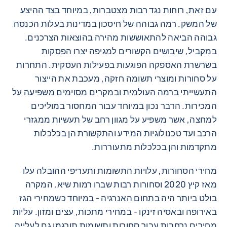
עם זאת, רוחות נגד רבות מצטברות, במיוחד בצד ההיצע
של המשק. רמה גבוהה של חיסכון במדינות בעלות הכנסה
גבוהה הביאה להתאוששות מהירה בהוצאות הצרכנים.
במקביל, שיבושים הקשורים למגיפה יצרו הפסקות
בשרשרת האספקה הפוגעות בפעילות העסקית. התחרות
על סחורות ומוצרי תשומה חזקה, מעכבת את הייצור
התעשייתי ברמה העולמית ובמקרים מסוימים משפיעה על
המכירות. הדבר נכון במיוחד עבור המחסור במוליכים
למחצה, אשר משפיע על מגוון רחב של תעשיות ממגזרי
הרכב ועד טכנולוגיות המידע והתקשורת הן בכלכלות
מתקדמות והן בכלכלות מתעוררות.
מחירי הסחורות, עלויות התשומות ותעריפי ההובלה עלו
מאז קיץ 2020 וסחורות רבות שברו רמות שיא. המקרה
בולט ביותר היה בתחום האנרגיה - במיוחד כשמחירי הגז
באירופה ובאסיה זינקו - במחירי מתכות, עצים ומזון. עליות
מחירים נרחבות עבור סחורות ותשומות תורגמו גם לעלייה