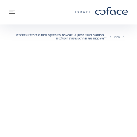
חזרה לתוכן
בחזרה לעמוד הבית
תפרי
COFACE - אתר הקבוצה
ISRAEL
ברומטר 2021 רבעון 3: שרשרת האספקה ורוח נגדית לאינפלציה
בית
מעכבות את ההתאוששות העולמית