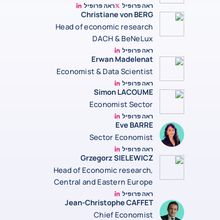
ראה פרופיל
ראה פרופיל
Bruno de Moura Fernandes linkedin
Twitter Bruno Fernandes
Christiane von BERG
Head of economic research
DACH & BeNeLux
ראה פרופיל
Christiane von berg linkedin
Erwan Madelenat
Economist & Data Scientist
ראה פרופיל
Erwan Madelenat
Simon LACOUME
Economist Sector
ראה פרופיל
Simon Lacoume linkedin
Eve BARRE
Sector Economist
ראה פרופיל
Eve barré linkedin
Grzegorz SIELEWICZ
Head of Economic research,
Central and Eastern Europe
ראה פרופיל
grzegorz-sielewicz linkedin
Jean-Christophe CAFFET
Chief Economist