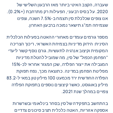
שעברה, הקצב האיטי ביותר מאז הרבעון השלישי של
2020. על בסיס רבעוני, הפעילות רק מתרחבת (+0.2%).
אנו צופים שכלכלת סין תצמח ב-7.5% השנה, וצפינו
שצמיחה תמ"ג תישאר נמוכה ברבעון האחרון.
מספר גורמים עומדים מאחורי ההאטה בפעילות הכלכלית
הסינית: הידוק מדיניות בצמיחת האשראי, ריכוך הצריכה
המקומית וקיצוב אנרגיה לתעשיות. גורם נוסף קשור ליעדי
"הפחמן הכפול" של סין, מה שמוביל להטלת מדיניות
המגבילה את ייצור הפלדה, שכן המגזר אחראי לכ-15%
מפליטת הפחמן במדינה. כתוצאה מכך, נפח תפוקת
הפלדה החודשית ירד מכמעט 100 מיליון טון במאי ל-83.2
מיליון באוגוסט, כאשר קיצוצים נוספים בתפוקת הפלדה
צפויים במהלך שנת 2021.
בהתחשב בתפקידה של סין בסחר בינלאומי ובשרשרות
אספקה אזוריות, האטה כלכלית תציב סיכונים צדדיים