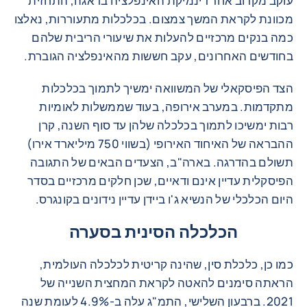
עוקב מקרוב אחר דינמיקת האינפלציה בדאגה, התחזית
מכוונת לקראת המשך צמצום. בכלכלות מתעוררות, נאלצו
כמה בנקים מרכזיים להעלות את שיעורי הריבית שלהם
בחודשים האחרונים, עקב חששות מהאינפלציה הגוברת.
הצד הפיסקאלי של המשוואה ימשיך לתמוך בכלכלות
מתקדמות. במערב אירופה, בעוד שממשלות לאומיות
רבות ימשיכו לתמוך בכלכלה שלהן עד סוף השנה, קרן
ההבראה של האיחוד האירופי (בשווי 750 מיליארד אירו)
תשולם בהדרגה. בארה"ב, הצעדים הבאים של התגובה
הפיסקלית עדיין אינם ודאיים, שכן חלקים מרכזיים בסדר
היום הכלכלי של הנשיא ג'ו ביידן עדיין נידונים בקונגרס.
הכלכלה הסינית בסערה
כמו כן, כלכלת סין, שהינה קריטית לכלכלה העולמית,
הראתה סימנים להאטה לקראת המחצית השנייה של
2021. ברבעון השלישי, התמ"ג עלה ב-4.9% לעומת שנה