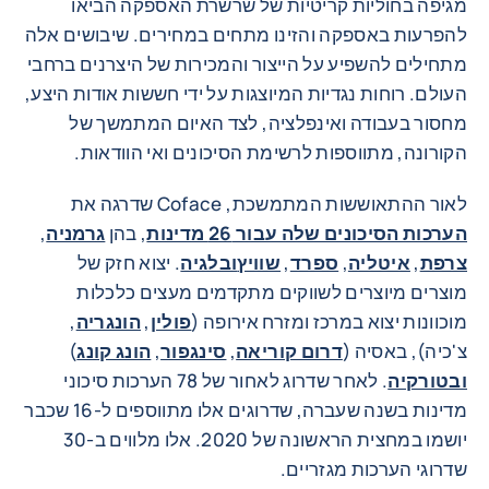
מגיפה בחוליות קריטיות של שרשרת האספקה הביאו
להפרעות באספקה והזינו מתחים במחירים. שיבושים אלה
מתחילים להשפיע על הייצור והמכירות של היצרנים ברחבי
העולם. רוחות נגדיות המיוצגות על ידי חששות אודות היצע,
מחסור בעבודה ואינפלציה, לצד האיום המתמשך של
הקורונה, מתווספות לרשימת הסיכונים ואי הוודאות.
לאור ההתאוששות המתמשכת, Coface שדרגה את
הערכות הסיכונים שלה עבור 26 מדינות
, בהן
גרמניה
,
צרפת
,
איטליה
,
ספרד
,
שוויץ
ובלגיה
. יצוא חזק של
מוצרים מיוצרים לשווקים מתקדמים מעצים כלכלות
מוכוונות יצוא במרכז ומזרח אירופה (
פולין
,
הונגריה
,
צ'כיה), באסיה (
דרום קוריאה
,
סינגפור
,
הונג קונג
)
ובטורקיה
. לאחר שדרוג לאחור של 78 הערכות סיכוני
מדינות בשנה שעברה, שדרוגים אלו מתווספים ל-16 שכבר
יושמו במחצית הראשונה של 2020. אלו מלווים ב-30
שדרוגי הערכות מגזריים.