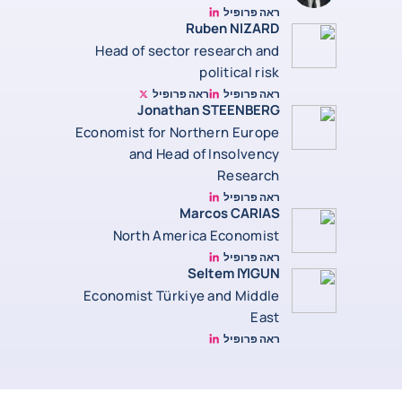
ראה פרופיל
JCC Linkedin
Ruben NIZARD
Head of sector research and
political risk
ראה פרופיל
ראה פרופיל
Ruben Nizard twitter
Ruben Nizard linkedin
Jonathan STEENBERG
Economist for Northern Europe
and Head of Insolvency
Research
ראה פרופיל
Jonathan Steenberg linkedin
Marcos CARIAS
North America Economist
ראה פרופיל
Marcos Carias Linkedin
Seltem IYIGUN
Economist Türkiye and Middle
East
ראה פרופיל
Seltem Linkedin