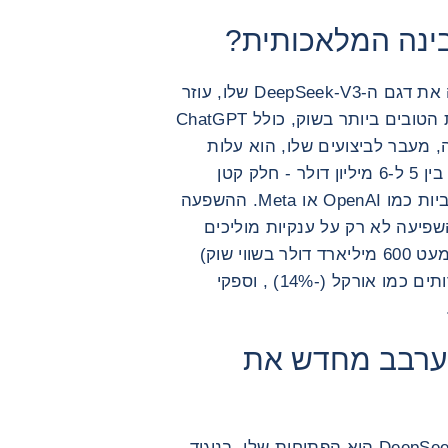
בינה המלאכותית?
הסטארט-אפ DeepSeek חשף לאחרונה את דגם ה-DeepSeek-V3 שלו, עוזר
אינטליגנטי המסוגל להתחרות בפתרונות הטובים ביותר בשוק, כולל ChatGPT
 הזה, מעבר לביצועים שלו, הוא עלות
הפיתוח הנמוכה להפליא שלו, המוערכת בין 5 ל-6 מיליון דולר - חלק קטן
מהסכומים שהושקעו על ידי חברות מערביות כמו OpenAI או Meta. ההשפעה
השפיעה לא רק על ענקיות מוליכים
למחצה כמו Nvidia (-17% והפסד של כמעט 600 מיליארד דולר בשווי שוק)
וברודקום (-17%), אלא גם על ספקי שירותים כמו אורקל (-14%) , וספקי
לערבב מחדש את
אחד ההיבטים הבולטים ביותר של DeepSeek-V3 הוא הפתיחות שלו. בניגוד