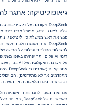
לחדשנות, על ידי גירוי מודלים זולים יותר ו
גיאופוליטיקה: אתגר ל
DeepSeek מקודמת על רקע יריבות 
שלה, ליאנג וונפנג, מפעיל מרכז בינה מל
פגש את ראש ממשלת סין לי צ'יאנג. ני
DeepSeek ואת תשומת הלב התקש
להגבלות ההולכות וגדלות על הגישה של 
דגמי AI זולים יותר יפחיתו באופן
על מערכת האקולוגי
מתקדמים אך לא מתקדמים). הם יכולים ג
רב ביישומי בינה מלאכותית אך תשתית ב
עם זאת, מעבר להכרזות הראשוניות הללו
האפשריות של epSeek