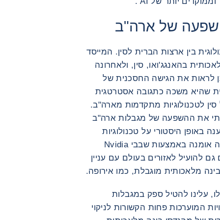
ממוקדים יותר של AI .
השפעה של ארה"ב
טכנולוגית בין ארצות הברית לסין. המייסד
אכותית בהאנגג'ואו, סין, ולאחרונה
תן לראות את הגישה החסכנית של
ורתית שהיא משכה כתגובה אסטרטגית
סין לטכנולוגיות מתקדמות מארה"ב.
 משמעותי את ההשפעה של מגבלות ארה"ב
ת של AI בסין, שנשענה באופן היסטורי על טכנולוגיות
אמריקאיות (אומרים כי DeepSeek עצמה אומנה באמצעות שבבי Nvidia
ם להועיל לאזורים בעולם עם עניין
ינה מלאכותית מוגבלת, כמו אירופה.
, עלינו להטיל ספק במגבלות
De, במיוחד העלויות המוערכות פחות הקשורות לניקוי