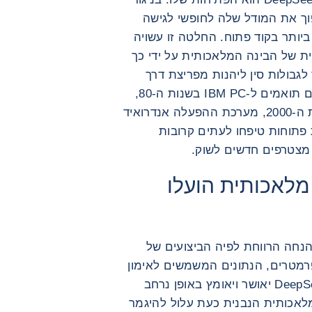
DeepSeek בחרה להפוך את המודל שלה לחופשי לגישה
ביותר בקוד פתוח. החלטה זו עשויה
ית של הבינה המלאכותית על ידי כך
בולות סין ליהנות מפריצת דרך
טכנולוגית זו. תקדימים היסטוריים (תקנים תואמים ל-IBM PC בשנות ה-80,
דפדפן האינטרנט Mozilla Firefox בשנות ה-2000, מערכת ההפעלה אנדרואיד
קטורות פתוחות טיפחו לעתים קרובות
מצטרפים חדשים לשוק.
 מלאכותית הועלו
אתגרת את ההנחה הרווחת לפיה הביצועים של
דלת הפרמטרים, הנתונים המשמשים לאימון
מודלים וכוח מחשוב. אם המודל של DeepSeek יאושר ויאומץ באופן נרחב
לאכותית הנבנית כעת עלול להיגמר