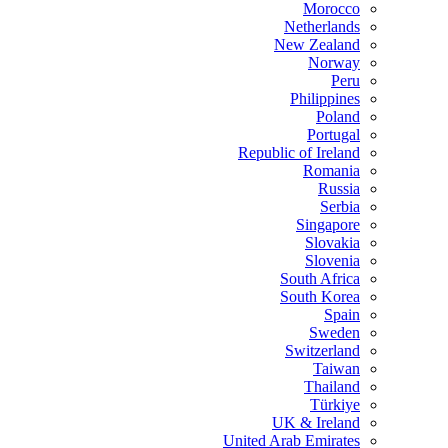
Morocco
Netherlands
New Zealand
Norway
Peru
Philippines
Poland
Portugal
Republic of Ireland
Romania
Russia
Serbia
Singapore
Slovakia
Slovenia
South Africa
South Korea
Spain
Sweden
Switzerland
Taiwan
Thailand
Türkiye
UK & Ireland
United Arab Emirates