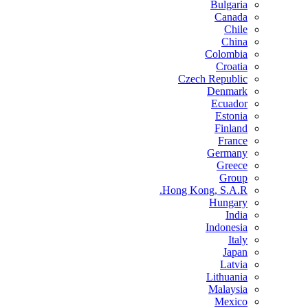
Bulgaria
Canada
Chile
China
Colombia
Croatia
Czech Republic
Denmark
Ecuador
Estonia
Finland
France
Germany
Greece
Group
Hong Kong, S.A.R.
Hungary
India
Indonesia
Italy
Japan
Latvia
Lithuania
Malaysia
Mexico