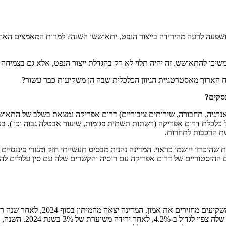
פעולה של המפרץ (GCC), שהצמיחה שלהן הושפעה לרעה מהירידה בייצור הנפט, יתאוששו השנה? למרות
שיכו להתאושש. זה יהיה תלוי לא רק בהגדלת ייצור הנפט, אלא גם בצמיחה מ
וח הארוך מאסטרטגיית הגיוון הכלכלית שבה הן משקיעות כבר עשור?
סקים?
רגיה, תחבורה, שירותים ציבוריים) דרום אפריקה נמצאת בשלב של התאו
לכלת דרום אפריקה (רשתות תשתית פגומות, שיעור אבטלה גבוה וכו'), בעי
רשת הרכבות לתחרות.
 הארוך אם הרפורמות שהוכרזו ייושמו כראוי. המדינה נהנית מבסיס תעשייתי חזק ומגזרי
רים ההיסטוריים של דרום אפריקה עם רוסיה והקשרים שלה עם סין עלולי
יחד עם דרום אפריקה, ארגנטינה הי
המנסרים' שלו. 2025 הי