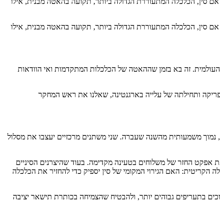
 סין, הכלכלה המתעוררת הגדולה ביותר, תקועה בהאטה מבנית, אילו
 סין, הכלכלה המתעוררת הגדולה ביותר, תקועה בהאטה מבנית, אילו
עולמית. זה בא בזמן שההאטה של ​​הכלכלות המתקדמות ואי הוודאות
פריקה ותחילתה של עלייה בארגנטינה, שאלנו את ראש המחקר
למרות השגת יעד הצמיחה הרשמי של 5% בשנה שעברה, 2025 צפויה להיות עוד שנה מאתגרת עבור סין. Coface צופה שהצמיחה הסינית תאט ל-4.3%, נמוך משמעותית מהשנה שעברה. שני משתנים מרכזיים יעצבו את מסלול
פת אפקט החזר של משלוחים בטעינה מקדימה. בעוד שהיצרנים הסיניים
הקריטית: האם הגירוי המקומי של סין יספיק כדי להחזיר את הכלכלה
רוכים בתעריפים גבוהים יותר, ולהבטיח שהצמיחה בכותרת תישאר יציבה