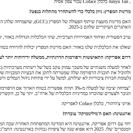
, Junyu Tan כלכלן Coface עבור צפון אסיה
מדינות המפרץ: גיוון כלכלי כדי להשתחרר מהתלות בנפט?
האם מדינות מועצת שיתוף ה
האתגרים העיקריים שלהם ב-2025.
ערב הסעודית ואיחוד האמירויות הערביות, שתי הכלכלות הגדולות באזור, ימ
שאלנו את הכלכלנית שלנו באזור: האם מדינות המפרץ יכולות להרוויח בטו
דרום אפריקה: התאוששות ורפורמות הדרגתיות, ממשלה ידידותית יותר לע
לאחר למעלה משנתיים של משבר עמוק עקב כשל של רשתות מערכתיות (אנ
ולהוביל את תוכנית הרפורמה שלה שמטרתה לתקן את הבעיות המבניות של כ
(לעומת חברות ציבוריות לא יעילות), למשל על ידי פתיחת ניהול הנמלים ו
"צמיחה יציבה של למעלה מ-3% תהיה אפשרית בטווח
הגובר ולצעדים שהוכרזו במדיניות הכלכלית של ארה"ב. יתר על כן, הקש
ארוני צ'ודהורי, כלכלן Coface לאפריקה
ארגנטינה: האם ה'מילינומיקה' עובדת?