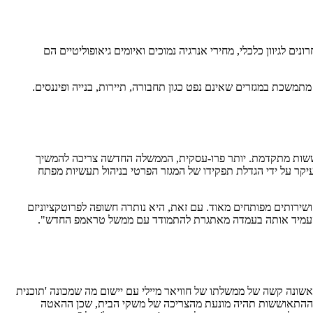
 המאמצים האחרונים לגיוון כלכלי, מחירי אנרגיה נמוכים ואיומים גיאופוליטיים הם
תמשכת במגזרים שאינם נפט כגון תחבורה, תיירות, בנייה ופיננסים.
ששות מתקדמת. יותר פרו-עסקית, הממשלה החדשה צריכה להמשיך
קר על ידי הגדלת תפקידו של המגזר הפרטי בניהול תעשיות מפתח
 פיננסיים ושירותים מפותחים מאוד. עם זאת, היא נותרה חשופה לפרוטקציוניזם
ם להעמיד אותה בעמדה מאתגרת להתמודד עם ממשל טראמפ החדש".
א המדינה המתפתחת האחרת שבה המשקיעים מחזירים את אמון. המדינה יצאה מהמיתון בסוף 2024, לאחר שנה ראשונה קשה של ממשלתו של חוויאר מיילי עם יישום מה שמכונה 'תוכנית
א אפוא שנה של ציפיות גבוהות בארגנטינה: התמ"ג שלה צפוי לגדול ב-4.2%, לאחר ירידה משוערת של 3% בשנת 2024. השנה, ההתאוששות תהיה מונעת מהצריכה של משקי הבית, שכן ההאטה