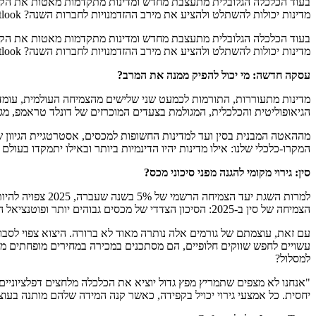
בעוד הכלכלה הגלובלית מתעצבת מחדש ומדינות מתקדמות מאטות את הקצב
מדינות יכולות להשתלט ולהציע את מירב ההזדמנויות לחברות השנה? Outlook לשנת 2025.
בעוד הכלכלה הגלובלית מתעצבת מחדש ומדינות מתקדמות מאטות את הקצב
מדינות יכולות להשתלט ולהציע את מירב ההזדמנויות לחברות השנה? Outlook לשנת 2025.
עסקה חדשה: מי יכול להפיק ממנה את המרב?
מדינות מתעוררות, התורמות לכמעט שני שלישים מהצמיחה העולמית, עומדו
הגיאופוליטית והכלכלית, המגולמת בצעדים המוכרזים של דונלד טראמפ, 
מההאטה המבנית בסין ועד למדינות החשופות למכסים, אסטרטגיית הגיוון
המקרו-כלכלי שלנו: אילו מדינות יהיו הדינמיות ביותר ובאילו יתמקדו בעולם
סין: גירוי מקומי להגנה מפני סיכוני מכס?
הצמיחה של סין ב-2025: הסיכון הצדדי של מכסים גבוהים יותר ופוטנציאל ההפוך של תמריצים מקומיים.
עם זאת, עוצמתם של גורמים אלה נותרה מאוד לא ברורה. היצוא צפוי לסבו
עשויים לחפש שווקים חלופיים, הם מסתכנים במכירה במחירים מופחתים מש
למסלול?
"אנחנו לא מצפים שתמריץ מפץ גדול יוציא את הכלכלה מלחצים דפלציוניים 
יחסית. כל אמצעי גירוי יכויל בקפידה, כאשר קנה המידה שלהם מותנה בעוצמ