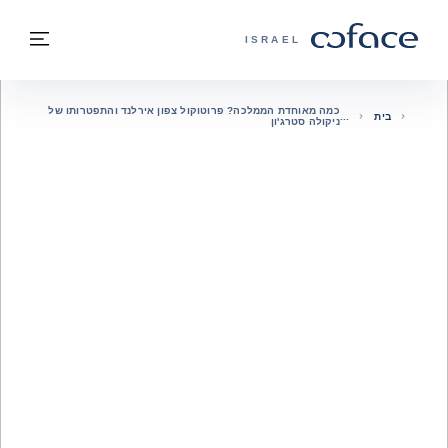
חזרה לתוכן
בחזרה לעמוד הבית
תפרי
COFACE - אתר הקבוצה
ISRAEL
כמה מאוחדת הממלכה? פרוטוקול צפון אירלנד והתפטרותו של
בית
ניקולה סטרג'ון