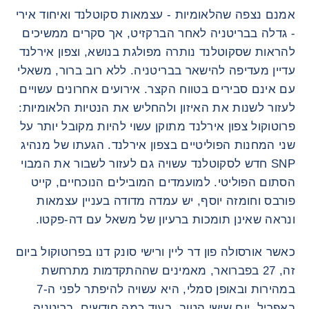
אמנם נצפה שהלאומיות - עצמאות סקוטלנד ואיחוד אירי
- גדלה בבריטניה לאחר הברקזיט, אך סקרים ממשיכים
להראות שסקוטלנד נותרה מפולגת בנושא, וצפון אירלנד
עדיין מעדיפה להישאר בבריטניה. ללא רוב ברור, משאלי
עם אינם סבירים בטווח הקצר. אירועים אחרונים עשויים
לעזור לשנות את האיזון ולהחליש את הנטיות הלאומיות:
פרוטוקול צפון אירלנד מתוקן עשוי להיות מקובל יותר על
שני המחנות הפוליטיים בצפון אירלנד. הגעתו של מנהיג
SNP חדש לסקוטלנד עשויה גם לעזור לשבור את המבוי
הסתום הפוליטי. למועמדים המובילים הנוכחיים, קייט
פורבס וחומזה יוסף, יש עמדה מדודה בעניין עצמאות
ונראה שאינן תומכות ברעיון של משאל עם דה-פקטו.
כאשר אורסולה פון דר ליין ורישי סונק דנו בפרוטוקול ביום
זה, 27 בפברואר, מאמינים שההתקדמות מתרחשת
במהירות ובאופן סמלי, היא עשויה להיפתר לפני ה-7
באפריל, יום שישי הטוב. בעוד כמה חודשים, בריטניה