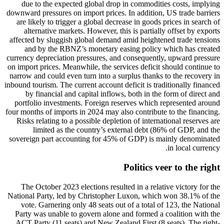
due to the expected global drop in commodities costs, implying
downward pressures on import prices. In addition, US trade barriers
are likely to trigger a global decrease in goods prices in search of
alternative markets. However, this is partially offset by exports
affected by sluggish global demand amid heightened trade tensions
and by the RBNZ’s monetary easing policy which has created
currency depreciation pressures, and consequently, upward pressure
on import prices. Meanwhile, the services deficit should continue to
narrow and could even turn into a surplus thanks to the recovery in
inbound tourism. The current account deficit is traditionally financed
by financial and capital inflows, both in the form of direct and
portfolio investments. Foreign reserves which represented around
four months of imports in 2024 may also contribute to the financing.
Risks relating to a possible depletion of international reserves are
limited as the country’s external debt (86% of GDP, and the
sovereign part accounting for 45% of GDP) is mainly denominated
in local currency.
Politics veer to the right
The October 2023 elections resulted in a relative victory for the
National Party, led by Christopher Luxon, which won 38.1% of the
vote. Garnering only 48 seats out of a total of 123, the National
Party was unable to govern alone and formed a coalition with the
ACT Party (11 seats) and New Zealand First (8 seats). The right-