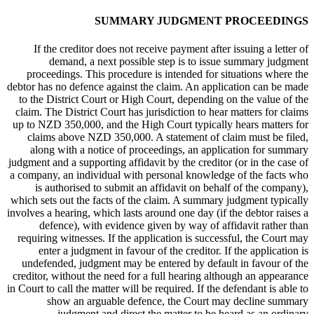
SUMMARY JUDGMENT PROCEEDINGS
If the creditor does not receive payment after issuing a letter of
demand, a next possible step is to issue summary judgment
proceedings. This procedure is intended for situations where the
debtor has no defence against the claim. An application can be made
to the District Court or High Court, depending on the value of the
claim. The District Court has jurisdiction to hear matters for claims
up to NZD 350,000, and the High Court typically hears matters for
claims above NZD 350,000. A statement of claim must be filed,
along with a notice of proceedings, an application for summary
judgment and a supporting affidavit by the creditor (or in the case of
a company, an individual with personal knowledge of the facts who
is authorised to submit an affidavit on behalf of the company),
which sets out the facts of the claim. A summary judgment typically
involves a hearing, which lasts around one day (if the debtor raises a
defence), with evidence given by way of affidavit rather than
requiring witnesses. If the application is successful, the Court may
enter a judgment in favour of the creditor. If the application is
undefended, judgment may be entered by default in favour of the
creditor, without the need for a full hearing although an appearance
in Court to call the matter will be required. If the defendant is able to
show an arguable defence, the Court may decline summary
judgment and direct the matter to be heard as an ordinary