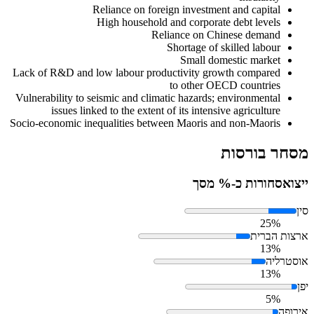
Reliance on foreign investment and capital
High household and corporate debt levels
Reliance on Chinese demand
Shortage of skilled labour
Small domestic market
Lack of R&D and low labour productivity growth compared
to other OECD countries
Vulnerability to seismic and climatic hazards; environmental
issues linked to the extent of its intensive agriculture
Socio-economic inequalities between Maoris and non-Maoris
מסחר בורסות
ייצוא
סחורות כ-% מסך
סין
25%
ארצות הברית
13%
אוסטרליה
13%
יפן
5%
אירופה