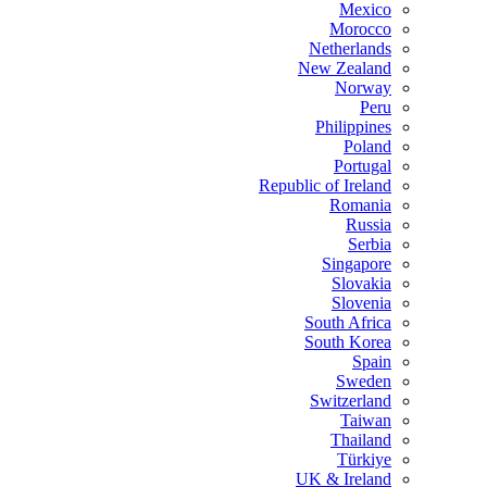
Mexico
Morocco
Netherlands
New Zealand
Norway
Peru
Philippines
Poland
Portugal
Republic of Ireland
Romania
Russia
Serbia
Singapore
Slovakia
Slovenia
South Africa
South Korea
Spain
Sweden
Switzerland
Taiwan
Thailand
Türkiye
UK & Ireland