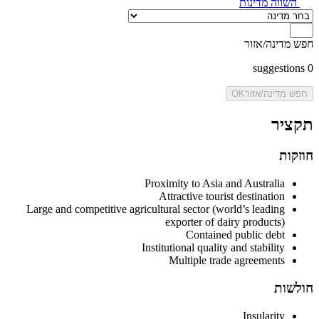
השווה מדינות
חפש מדינה/אזור
suggestions
0
חפש מדינה/אזור
OK
תקציר
חוזקות
Proximity to Asia and Australia
Attractive tourist destination
Large and competitive agricultural sector (world’s leading
exporter of dairy products)
Contained public debt
Institutional quality and stability
Multiple trade agreements
חולשות
Insularity