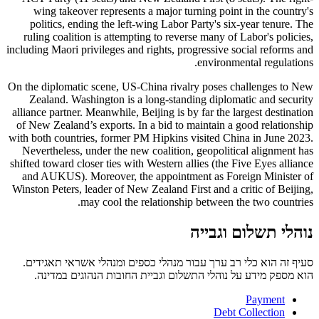
wing takeover represents a major turning point in the country's
politics, ending the left-wing Labor Party's six-year tenure. The
ruling coalition is attempting to reverse many of Labor's policies,
including Maori privileges and rights, progressive social reforms and
environmental regulations.
On the diplomatic scene, US-China rivalry poses challenges to New
Zealand. Washington is a long-standing diplomatic and security
alliance partner. Meanwhile, Beijing is by far the largest destination
of New Zealand’s exports. In a bid to maintain a good relationship
with both countries, former PM Hipkins visited China in June 2023.
Nevertheless, under the new coalition, geopolitical alignment has
shifted toward closer ties with Western allies (the Five Eyes alliance
and AUKUS). Moreover, the appointment as Foreign Minister of
Winston Peters, leader of New Zealand First and a critic of Beijing,
may cool the relationship between the two countries.
נוהלי תשלום וגבייה
סעיף זה הוא כלי רב ערך עבור מנהלי כספים ומנהלי אשראי תאגידים.
הוא מספק מידע על נוהלי התשלום וגביית החובות הנהוגים במדינה.
Payment
Debt Collection