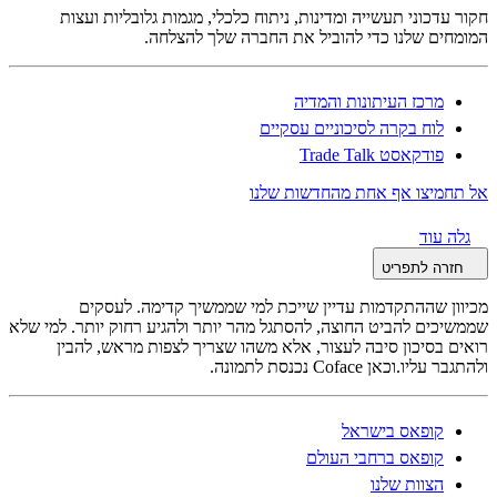
חקור עדכוני תעשייה ומדינות, ניתוח כלכלי, מגמות גלובליות ועצות
המומחים שלנו כדי להוביל את החברה שלך להצלחה.
מרכז העיתונות והמדיה
לוח בקרה לסיכוניים עסקיים
פודקאסט Trade Talk
אל תחמיצו אף אחת מהחדשות שלנו
גלה עוד
חזרה לתפריט
מכיוון שההתקדמות עדיין שייכת למי שממשיך קדימה. לעסקים
שממשיכים להביט החוצה, להסתגל מהר יותר ולהגיע רחוק יותר. למי שלא
רואים בסיכון סיבה לעצור, אלא משהו שצריך לצפות מראש, להבין
ולהתגבר עליו.וכאן Coface נכנסת לתמונה.
קופאס בישראל
קופאס ברחבי העולם
הצוות שלנו