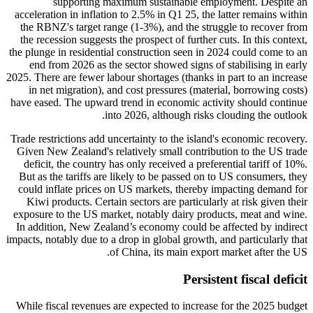
supporting maximum sustainable employment. Despite an
acceleration in inflation to 2.5% in Q1 25, the latter remains within
the RBNZ's target range (1-3%), and the struggle to recover from
the recession suggests the prospect of further cuts. In this context,
the plunge in residential construction seen in 2024 could come to an
end from 2026 as the sector showed signs of stabilising in early
2025. There are fewer labour shortages (thanks in part to an increase
in net migration), and cost pressures (material, borrowing costs)
have eased. The upward trend in economic activity should continue
into 2026, although risks clouding the outlook.
Trade restrictions add uncertainty to the island's economic recovery.
Given New Zealand's relatively small contribution to the US trade
deficit, the country has only received a preferential tariff of 10%.
But as the tariffs are likely to be passed on to US consumers, they
could inflate prices on US markets, thereby impacting demand for
Kiwi products. Certain sectors are particularly at risk given their
exposure to the US market, notably dairy products, meat and wine.
In addition, New Zealand’s economy could be affected by indirect
impacts, notably due to a drop in global growth, and particularly that
of China, its main export market after the US.
Persistent fiscal deficit
While fiscal revenues are expected to increase for the 2025 budget