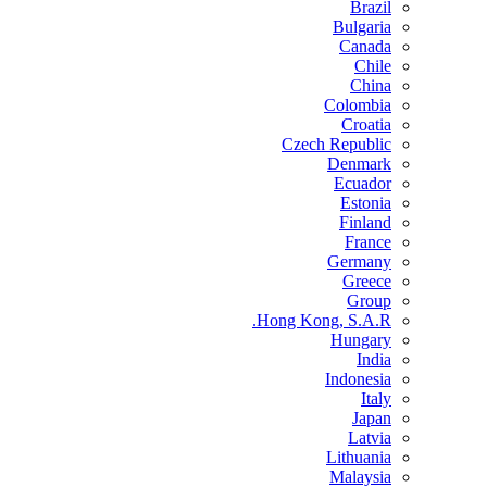
Brazil
Bulgaria
Canada
Chile
China
Colombia
Croatia
Czech Republic
Denmark
Ecuador
Estonia
Finland
France
Germany
Greece
Group
Hong Kong, S.A.R.
Hungary
India
Indonesia
Italy
Japan
Latvia
Lithuania
Malaysia