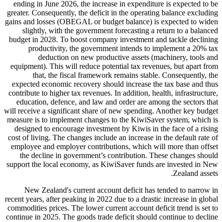
ending in June 2026, the increase in expenditure is expected to be
greater. Consequently, the deficit in the operating balance excluding
gains and losses (OBEGAL or budget balance) is expected to widen
slightly, with the government forecasting a return to a balanced
budget in 2028. To boost company investment and tackle declining
productivity, the government intends to implement a 20% tax
deduction on new productive assets (machinery, tools and
equipment). This will reduce potential tax revenues, but apart from
that, the fiscal framework remains stable. Consequently, the
expected economic recovery should increase the tax base and thus
contribute to higher tax revenues. In addition, health, infrastructure,
education, defence, and law and order are among the sectors that
will receive a significant share of new spending. Another key budget
measure is to implement changes to the KiwiSaver system, which is
designed to encourage investment by Kiwis in the face of a rising
cost of living. The changes include an increase in the default rate of
employee and employer contributions, which will more than offset
the decline in government’s contribution. These changes should
support the local economy, as KiwiSaver funds are invested in New
Zealand assets.
New Zealand's current account deficit has tended to narrow in
recent years, after peaking in 2022 due to a drastic increase in global
commodities prices. The lower current account deficit trend is set to
continue in 2025. The goods trade deficit should continue to decline