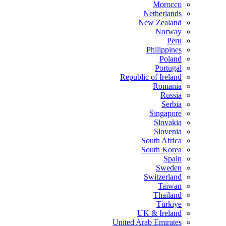
Morocco
Netherlands
New Zealand
Norway
Peru
Philippines
Poland
Portugal
Republic of Ireland
Romania
Russia
Serbia
Singapore
Slovakia
Slovenia
South Africa
South Korea
Spain
Sweden
Switzerland
Taiwan
Thailand
Türkiye
UK & Ireland
United Arab Emirates