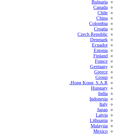
Bulgaria
Canada
Chile
China
Colombia
Croatia
Czech Republic
Denmark
Ecuador
Estonia
Finland
France
Germany
Greece
Group
Hong Kong, S.A.R.
Hungary
India
Indonesia
Italy
Japan
Latvia
Lithuania
Malaysia
Mexico