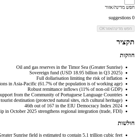
חפש מדינה/אזור
suggestions
0
חפש מדינה/אזור
OK
תקציר
חוזקות
Oil and gas reserves in the Timor Sea (Greater Sunrise)
Sovereign fund (USD 18.95 billion in Q3 2025)
Full dollarisation limiting the risk of inflation
ons in Asia-Pacific (61.7% of the population is of working age)
Robust remittance inflows (11% of non-oil GDP)
upport from the Community of Portuguese Language Countries
tourist destination (protected natural sites, rich cultural heritage)
46th out of 167 in the EIU Democracy Index 2024
n October 2025 strengthens regional integration (trade, FDI)
חולשות
ter Sunrise field is estimated to contain 5.1 trillion cubic feet