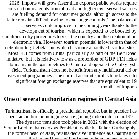
2026. Imports will grow faster than exports: public works require
construction materials from abroad and higher civil servant salaries
are fuelling demand for consumer goods, although access to the
latter remains difficult owing to exchange controls. The balance of
services could improve in the coming years thanks to the
development of tourism, which is expected to be boosted by
simplified entry procedures to visit the country and the creation of an
electronic visa. However, tourism potential is lower than that of
neighbouring Uzbekistan, which has more attractive historical sites.
Most FDI comes from China, particularly as part of the Belt Road
Initiative, but it is relatively low as a proportion of GDP. FDI helps
to maintain the gas pipelines to China and operate the Galkynysh
field. Turkmenistan does not benefit from any multilateral aid or
investment programmes. The current account surplus translates into
significant foreign exchange reserves that are equivalent to 19
months of imports.
One of several authoritarian regimes in Central Asia
Turkmenistan is officially a presidential republic, but in practice has
been an authoritarian regime since gaining independence in 1991.
The dynastic transition took place in 2022 with the election of
Serdar Berdimuhamedov as President, while his father, Gurbanguly,
the former head of state, retains decisive influence as Chairman of
the Upper House of Parliament where the real power is