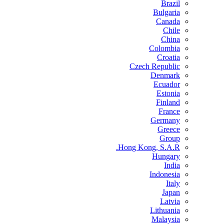
Brazil
Bulgaria
Canada
Chile
China
Colombia
Croatia
Czech Republic
Denmark
Ecuador
Estonia
Finland
France
Germany
Greece
Group
Hong Kong, S.A.R.
Hungary
India
Indonesia
Italy
Japan
Latvia
Lithuania
Malaysia