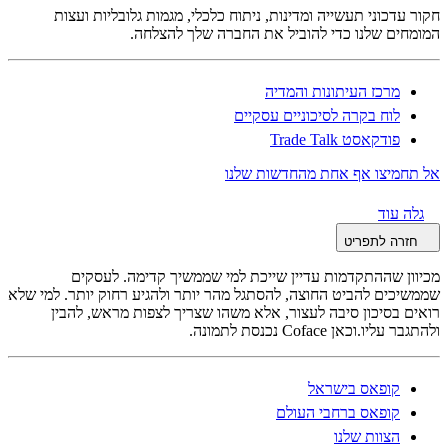
חקור עדכוני תעשייה ומדינות, ניתוח כלכלי, מגמות גלובליות ועצות
המומחים שלנו כדי להוביל את החברה שלך להצלחה.
מרכז העיתונות והמדיה
לוח בקרה לסיכוניים עסקיים
פודקאסט Trade Talk
אל תחמיצו אף אחת מהחדשות שלנו
גלה עוד
חזרה לתפריט
מכיוון שההתקדמות עדיין שייכת למי שממשיך קדימה. לעסקים
שממשיכים להביט החוצה, להסתגל מהר יותר ולהגיע רחוק יותר. למי שלא
רואים בסיכון סיבה לעצור, אלא משהו שצריך לצפות מראש, להבין
ולהתגבר עליו.וכאן Coface נכנסת לתמונה.
קופאס בישראל
קופאס ברחבי העולם
הצוות שלנו