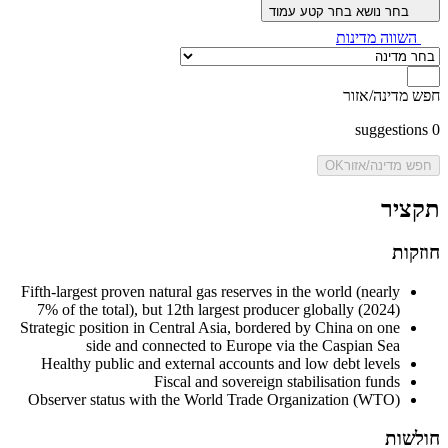
בחר נושא
בחר קטע עמוד
השווה מדינות
חפש מדינה/אזור
suggestions
0
חפש מדינה/אזור
OK
תקציר
חוזקות
Fifth-largest proven natural gas reserves in the world (nearly
7% of the total), but 12th largest producer globally (2024)
Strategic position in Central Asia, bordered by China on one
side and connected to Europe via the Caspian Sea
Healthy public and external accounts and low debt levels
Fiscal and sovereign stabilisation funds
Observer status with the World Trade Organization (WTO)
חולשות