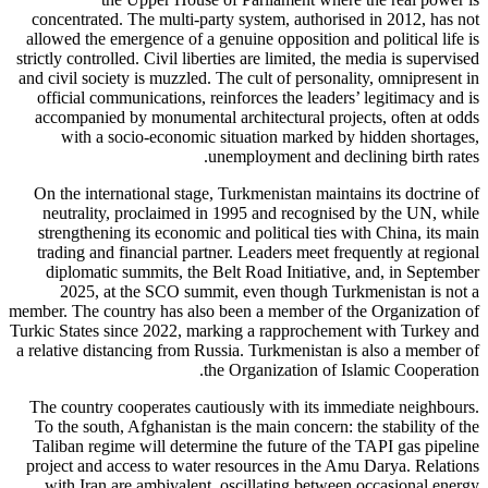
concentrated. The multi-party system, authorised in 2012, has not
allowed the emergence of a genuine opposition and political life is
strictly controlled. Civil liberties are limited, the media is supervised
and civil society is muzzled. The cult of personality, omnipresent in
official communications, reinforces the leaders’ legitimacy and is
accompanied by monumental architectural projects, often at odds
with a socio-economic situation marked by hidden shortages,
unemployment and declining birth rates.
On the international stage, Turkmenistan maintains its doctrine of
neutrality, proclaimed in 1995 and recognised by the UN, while
strengthening its economic and political ties with China, its main
trading and financial partner. Leaders meet frequently at regional
diplomatic summits, the Belt Road Initiative, and, in September
2025, at the SCO summit, even though Turkmenistan is not a
member. The country has also been a member of the Organization of
Turkic States since 2022, marking a rapprochement with Turkey and
a relative distancing from Russia. Turkmenistan is also a member of
the Organization of Islamic Cooperation.
The country cooperates cautiously with its immediate neighbours.
To the south, Afghanistan is the main concern: the stability of the
Taliban regime will determine the future of the TAPI gas pipeline
project and access to water resources in the Amu Darya. Relations
with Iran are ambivalent, oscillating between occasional energy