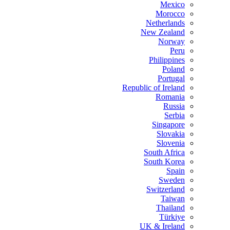
Mexico
Morocco
Netherlands
New Zealand
Norway
Peru
Philippines
Poland
Portugal
Republic of Ireland
Romania
Russia
Serbia
Singapore
Slovakia
Slovenia
South Africa
South Korea
Spain
Sweden
Switzerland
Taiwan
Thailand
Türkiye
UK & Ireland