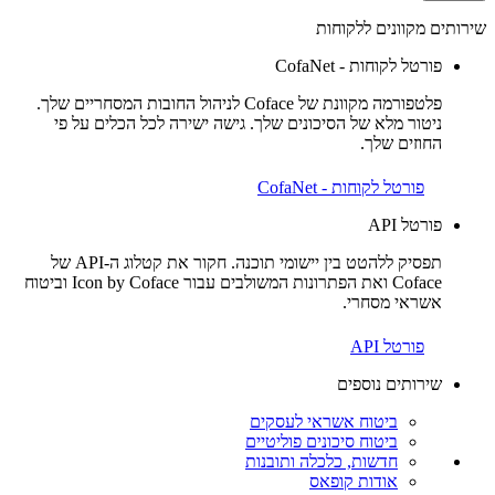
שירותים מקוונים ללקוחות
פורטל לקוחות - CofaNet
פלטפורמה מקוונת של Coface לניהול החובות המסחריים שלך.
ניטור מלא של הסיכונים שלך. גישה ישירה לכל הכלים על פי
החוזים שלך.
פורטל לקוחות - CofaNet
פורטל API
תפסיק ללהטט בין יישומי תוכנה. חקור את קטלוג ה-API של
Coface ואת הפתרונות המשולבים עבור Icon by Coface וביטוח
אשראי מסחרי.
פורטל API
שירותים נוספים
ביטוח אשראי לעסקים
ביטוח סיכונים פוליטיים
חדשות, כלכלה ותובנות
אודות קופאס