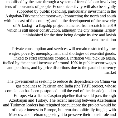
mobilised by the state through a system of forced labour involving
tens of thousands of people. Economic activity will also be slightly
supported by public spending, particularly investment in the
Ashgabat-Türkmenabat motorway (connecting the north and south
with the east of the country) and in the development of the new city
of Arkadag – a flagship project launched from scratch in 2019
which is still under construction, although the city remains largely
uninhabited for the time being despite its size and lavish
ornamentation.
Private consumption and services will remain restricted by low
wages, poverty, unemployment and shortages of essential goods,
linked to strict exchange controls. Inflation will pick up again,
fuelled by the annual increase of around 10% in public sector wages
and pensions, and by price distortions due to the parallel currency
market.
The government is seeking to reduce its dependence on China via
gas pipelines to Pakistan and India (the TAPI project, whose
completion has been postponed until the end of the decade), and to
Europe, via a Trans-Caspian pipeline that would pass through
Azerbaijan and Turkey. The recent meeting between Azerbaijani
and Turkmen leaders has reignited speculation: the project would be
of major interest to Europe, but remains politically fragile, with
Moscow and Tehran opposing it to preserve their transit role and