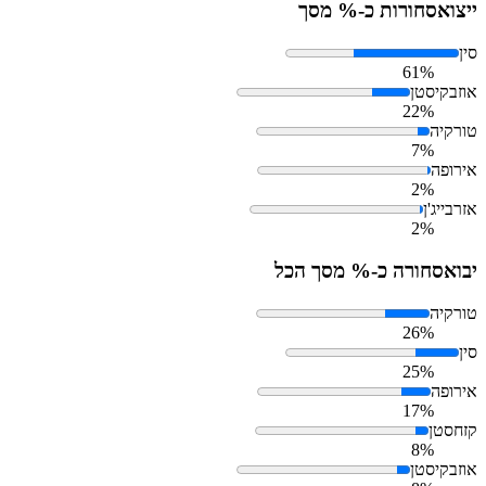
ייצוא
סחורות כ-% מסך
סין
61%
אוזבקיסטן
22%
טורקיה
7%
אירופה
2%
אזרבייג'ן
2%
יבוא
סחורה כ-% מסך הכל
טורקיה
26%
סין
25%
אירופה
17%
קזחסטן
8%
אוזבקיסטן