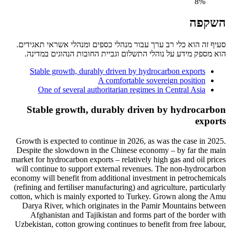
8%
השקפה
סעיף זה הוא כלי רב ערך עבור מנהלי כספים ומנהלי אשראי תאגידים.
הוא מספק מידע על נוהלי התשלום וגביית החובות הנהוגים במדינה.
Stable growth, durably driven by hydrocarbon exports
A comfortable sovereign position
One of several authoritarian regimes in Central Asia
Stable growth, durably driven by hydrocarbon
exports
Growth is expected to continue in 2026, as was the case in 2025.
Despite the slowdown in the Chinese economy – by far the main
market for hydrocarbon exports – relatively high gas and oil prices
will continue to support external revenues. The non-hydrocarbon
economy will benefit from additional investment in petrochemicals
(refining and fertiliser manufacturing) and agriculture, particularly
cotton, which is mainly exported to Turkey. Grown along the Amu
Darya River, which originates in the Pamir Mountains between
Afghanistan and Tajikistan and forms part of the border with
Uzbekistan, cotton growing continues to benefit from free labour,