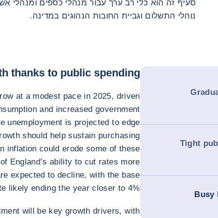
סעיף זה הוא כלי רב ערך עבור מנהלי כספים ומנהלי אש
נוהלי התשלום וגביית החובות הנהוגים במדינה.
h thanks to public spending
Gradua
ow at a modest pace in 2025, driven
onsumption and increased government
le unemployment is projected to edge
rowth should help sustain purchasing
Tight pub
n inflation could erode some of these
of England’s ability to cut rates more
 are expected to decline, with the base
te likely ending the year closer to 4%.
Busy 
ent will be key growth drivers, with