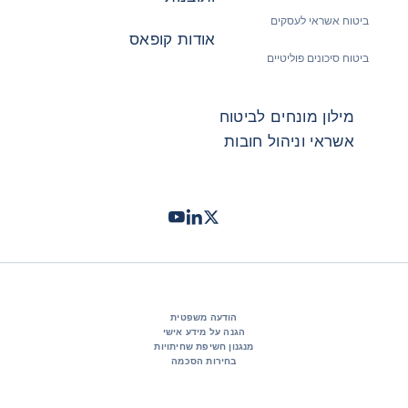
ביטוח אשראי לעסקים
אודות קופאס
ביטוח סיכונים פוליטיים
מילון מונחים לביטוח
אשראי וניהול חובות
Twitter
LinkedIn
Youtube
- קופאס
- קופאס
- קופאס
הודעה משפטית
הגנה על מידע אישי
מנגנון חשיפת שחיתויות
בחירות הסכמה