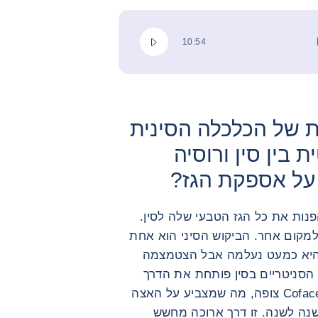
נגן פודקאסט
משך הזמן הכולל
10:54
של הכלכלה הסינית
 בין סין ורוסיה
 על אספקת הגז?
פנות את כל הגז הטבעי שלה לסין.
למקום אחר. הביקוש הסיני הוא אחת
ות העיקריות שיש לנו לגבי 2024: היא כמעט נעלמה אבל הצטמצמה
הסניטריים בסין פותחת את הדרך
להחייאת הכלכלה הסינית. זה הכיוון ש-Coface צופה, מה שמצביע על האצה
 LNG לסין, כבר עלייה של 15% משנה לשנה. זו דרך ארוכה מחשש