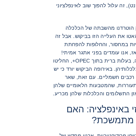
לר לחבית לברנט), זה עלול להפוך שוב לאינפלציוני
Marc-Anto: ללא ספק הוטרדנו מהשבתה של הכלכלה
ו את העלייה הזו בביקוש. אבל זה
יות במחסור, והחלופות להפחתת
, אנו עומדים בפני אתגר אמיתי!
יותר מכך, פוליטית, ערב הסעודית ורוסיה, בעלות ברית בתוך OPEC+, החליטו
לותיהן. באירופה הביקוש יורד כי יש
ם רכבים חשמליים. עם זאת, שאר
מתעוררות, שהמטבעות הלאומיים שלהן
ן התשלומים והכלכלות שלהן מכריע.
י באינפלציה: האם
ה מתמשכת?
וחי פרודוקטיביות, ארגון מחדש של