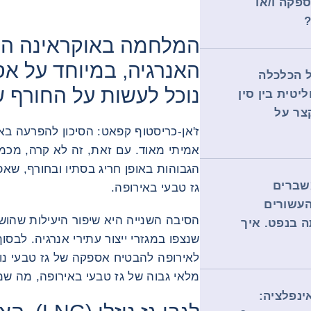
קה ​​ו/או
?
המלחמה באוקראינה הש
האנרגיה, במיוחד על אס
 הכלכלה
נוכל לעשות על החורף ש
יטית בין סין
קצר על
ז'אן-כריסטוף קפאט: הסיכון להפרעה ב
אמיתי מאוד. עם זאת, זה לא קרה, מכמ
שברים
גז טבעי באירופה.
העשורים
הסיבה השנייה היא שיפור היעילות שהושגו
 בנפט. איך
שנצפו במגזרי ייצור עתירי אנרגיה. לבסו
מלאי גבוה של גז טבעי באירופה, מה ש
ינפלציה: