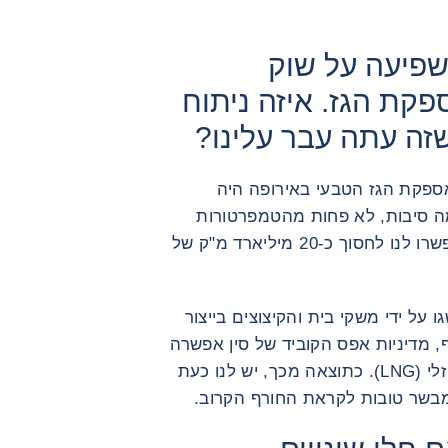
פיעה על שוק
פקת הגז. איזה ניתוח
זה עתה עבר עלינו?
אספקת הגז הטבעי באירופה היה
ה סיבות, לא פחות מהטמפרטורות
הגבוהות באופן חריג בסתיו ובחורף, שאפשרו לנו לחסוך כ-20 מיליארד מ"ק של
 על ידי משקי בית והקיצוצים בייצור
ף, מדיניות אפס הקוביד של סין אפשרה
לאירופה להבטיח אספקה ​​של גז טבעי נוזלי (LNG). כתוצאה מכך, יש לנו כעת
מבשר טובות לקראת החורף הקרוב.