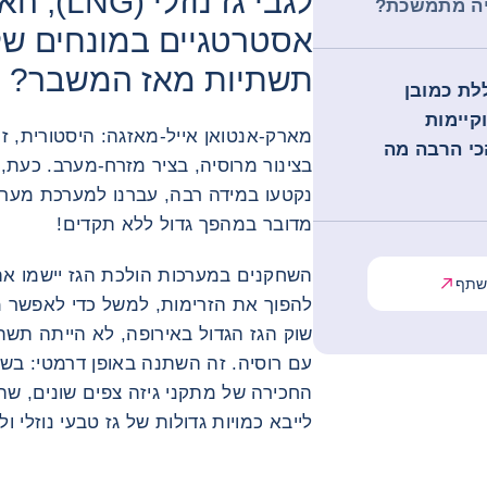
לגבי גז נו
יה מתמשכת?
אסטרטגיים במונחים של א
תשתיות מאז המשבר?
ת כמובן
קיימות
מארק-אנטואן אייל-מאזגה: היסטורית, ז
כי הרבה מה
בצינור מרוסיה, בציר מזרח-מערב. כעת, 
נקטעו במידה רבה, עברנו למערכת מער
מדובר במהפך גדול ללא תקדים!
השחקנים במערכות הולכת הגז יישמו את
תף
להפוך את הזרימות, למשל כדי לאפשר מ
עם רוסיה. זה השתנה באופן דרמטי: בש
החכירה של מתקני גיזה צפים שונים, שהו
לייבא כמויות גדולות של גז טבעי נוזלי ולגשת לשוק ה-