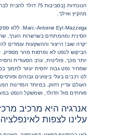
הנוכחיות (בסביבות 75 דו
מהקיץ ואילך.
ine Eyl-Mazzega
הסינית ומהמתחים בשרשרות הערך, שהאט
יקרה שוב! הייצור וההשקעות עומדים לה
הביקוש לנפט לא נפרסות מהר מספיק. אז
שמחיר נפט גבוה יחסית יעזור לתמוך בכלכ
לנו רכבים בעלי ביצועים גבוהים ופורסי
העולם עדיין רחוק, במיוחד המדינות ה
פוחתים מול הדולר, ושמשקל הנפט במאז
אנרגיה היא מרכיב מרכז
עלינו לצפות לאינפלצי
ז'אן-כריסטוף קפאט: דמוגרפיה, האטת רו