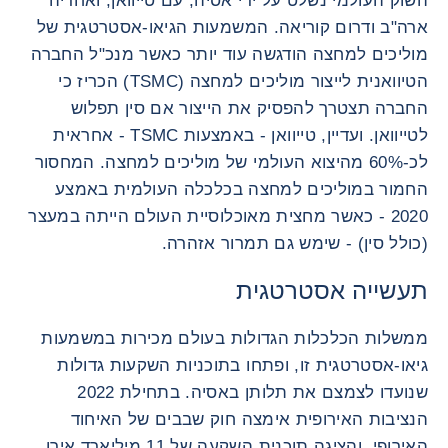
השוק העולמי נשלט על ידי אסיה, עם טייוואן, ואחריה
ארה"ב ודרום קוריאה. המשמעות הגיאו-אסטרטגית של
מוליכים למחצה הודגשה עוד יותר כאשר מנכ"ל החברה
הטיוואנית לייצור מוליכים למחצה (TSMC) הכריז כי
החברה תצטרך להפסיק את הייצור אם סין תפלוש
לטייוואן. ועדיין, טייוואן - באמצעות TSMC - אחראית
לכ-60% מהיצוא העולמי של מוליכים למחצה. המחסור
החמור במוליכים למחצה בכלכלה העולמית באמצע
2020 - כאשר מחצית מאוכלוסיית העולם הייתה במעצר
(כולל סין) - שימש גם תמרור אזהרה.
תעשייה אסטרטגית
ממשלות הכלכלות הגדולות בעולם מכירות במשמעות
גיאו-אסטרטגית זו, ופתחו בתוכניות השקעות גדולות
שנועדו לצמצם את תלותן באסיה. בתחילת 2022
הנציבות האירופית אימצה חוק שבבים של האיחוד
האירופי, והציגה תוכנית השקעה של 11 מיליארד אירו