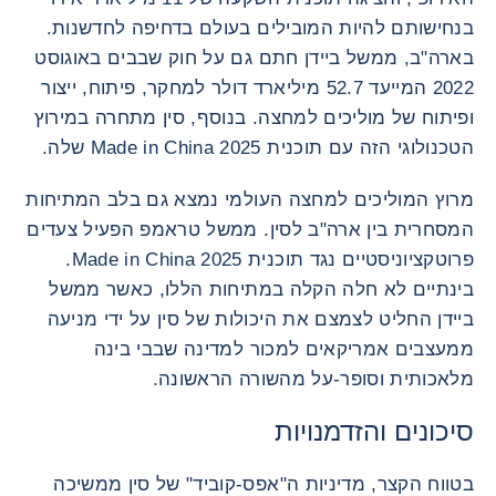
בנחישותם להיות המובילים בעולם בדחיפה לחדשנות.
בארה"ב, ממשל ביידן חתם גם על חוק שבבים באוגוסט
2022 המייעד 52.7 מיליארד דולר למחקר, פיתוח, ייצור
ופיתוח של מוליכים למחצה. בנוסף, סין מתחרה במירוץ
הטכנולוגי הזה עם תוכנית Made in China 2025 שלה.
מרוץ המוליכים למחצה העולמי נמצא גם בלב המתיחות
המסחרית בין ארה"ב לסין. ממשל טראמפ הפעיל צעדים
פרוטקציוניסטיים נגד תוכנית Made in China 2025.
בינתיים לא חלה הקלה במתיחות הללו, כאשר ממשל
ביידן החליט לצמצם את היכולות של סין על ידי מניעה
ממעצבים אמריקאים למכור למדינה שבבי בינה
מלאכותית וסופר-על מהשורה הראשונה.
סיכונים והזדמנויות
בטווח הקצר, מדיניות ה"אפס-קוביד" של סין ממשיכה