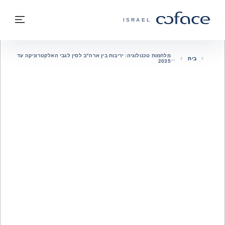
חזרה לתוכן
בחזרה לעמוד הבית
תפרי
COFACE - אתר הקבוצה
ISRAEL
מלחמות טכנולוגיה: יריבות בין ארה"ב לסין לגבי האלקטרוניקה עד
בית
2035