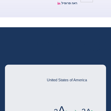
ראה פרופיל
Aurélien Duthoit Linkedin profile
היכנס לעומק עם הערכת סיכוני המדינה
המלאה
United States of America
A