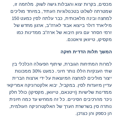
מכסים, בקרות יצוא והגבלות גישה לשוק. מלחמה זו,
שמטרתה לשלוט בטכנולוגיות העתיד, במיוחד מוליכים
למחצה ובינה מלאכותית, כבר עלתה לסין כמעט 150
מיליארד דולר בייצוא אבוד לארה"ב, ארגון מחדש של
זרמי הסחר עם גיוון היבוא של ארה"ב ממדינות כמו
מקסיקו, טייוואן וויאטנם.
המשך תלות הדדית חזקה
למרות המתיחות הגוברת, שיתוף הפעולה הכלכלי בין
שתי הענקיות הללו נותר חיוני. כמעט 30% ממכונות
ייצור מוליכים למחצה המיוצאות על ידי ארצות הברית
עדיין מיועדות לסין. במקביל, יבוא אלקטרוניקה אמריקאי
ממדינות שלישיות (וייטנאם, טייוואן, מקסיקו) כולל חלק
ניכר מהרכיבים הסיניים. כל זה ממחיש עד כמה חיונית
נותרה סין בשרשרת הערך של האלקטרוניקה העולמית,
הן כספק והן כצרכן.