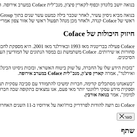
בנואה יושב בלונדון וכפוף לקארין פיצ'ון, מנכ"לית Coface במערב אירופה. הוא מחליף את פרדריק בורז'ואה שימשיך את הקריירה שלו מחוץ ל-Coface Group.
ראשי של Coface קנדה, ולאחר מכן מנהל תפעול ראשי של אזור צפון אמריקה. לפני שהצטרף ל-Coface, מילא בנואה מגוון תפקידים ניהוליים באמריקן אקספרס.
חיזוק היכולות של Coface
Coface פעילה בבריטניה 
סחורות או שירותים. Coface משתמשת גם במסד הנתו
הסיכונים.
ואירלנד", אמרה
קארין פיצ'ון, מנכ"לית Coface במערב אירופה
.
וספקית מידע עסקי רלוונטי יותר מאי פעם, אנו נמצאים בתקופה שבה חברות
למימון", אמר
בנואה אורבין.
Coface גם רוצה להודות לפרדריק בורז'ואה על אירוסיו ב-11 השנים האחרונות ומאחלת לו הצלחה רבה בעתידו.
סגור
שתף