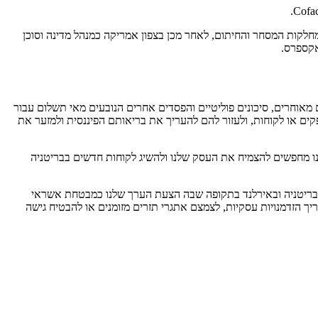
 בכירים בחברה, תחילה במערב אירופה במחלקות המסחר והחיתום, לאחר מכן בצפון אמריקה כמנהל מדינה וסוכן
ות שלא שולמו, תשלומים מאוחרים, סיכונים פוליטיים והפסדים אחרים הנובעים מאי תשלום עבור
אם הם ספקים או לקוחות, ולעזור להם להעריך את בריאותם הפיננסית ולמזער את
, על שוק ביטוח האשראי, ובזכות ניסיונו הבינלאומי בתעשיות הביטוח והתשלומים, בנואה יחזק את יכולות Coface כאשר אנו מחפשים להצמיח את העסק שלנו ולהשיג לקוחות חדשים בבריטניה
נו מסתכלים קדימה, חברות ימשיכו להתמודד עם סביבה עסקית תנודתית ביותר. אני שמח לקחת על עצמי את האחריות של פעילויות Coface בבריטניה ובאירלנד בתקופה שבה הצעת הערך שלנו כמבטחת אשראי
יך הזדמנויות עסקיות, לצמצם אתגרי תזרים מזומנים או להבטיח גישה