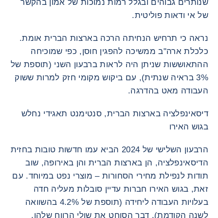
שנותרים גבוהים ובגלל רמות נמוכות של אמון בהקשר
של אי ודאות פוליטית.
נראה כי תרחיש הנחיתה הרכה בארצות הברית אומת.
כלכלת ארה"ב ממשיכה להפגין חוסן, כפי שמוכיחה
ההתאוששות שניתן היה לראות ברבעון השני (תוספת של
3% בראיה שנתית), עם ביקוש מקומי חזק למרות ששוק
העבודה מאט בהדרגה.
דיסאינפלציה בארצות הברית, סנטימנט תאגידי נחלש
בגוש האירו
הרבעון השלישי של 2024 הביא עמו חדשות טובות בחזית
הדיסאינפלציה, הן בארצות הברית והן באירופה, שוב
תודות לנפילת מחירי הסחורות – מוצרי נפט במיוחד. עם
זאת, בגוש האירו חברות עדיין סובלות מעליה חדה
בעלויות העבודה ליחידה (תוספת של 4.2% בהשוואה
לשנה הקודמת), דבר הסוחט את שולי הרווח שלהן.