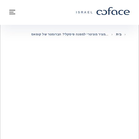
חזרה לתוכן
בחזרה לעמוד הבית
תפרי
COFACE - אתר הקבוצה
ISRAEL
בית
מציר מוניטרי למפנה פיסקלי? הברומטר של קופאס