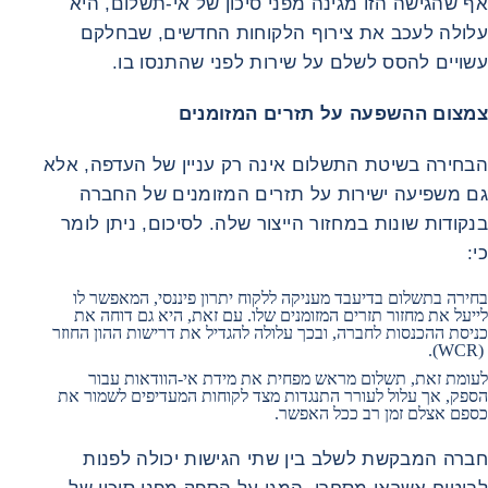
אף שהגישה הזו מגינה מפני סיכון של אי‑תשלום, היא
עלולה לעכב את צירוף הלקוחות החדשים, שבחלקם
עשויים להסס לשלם על שירות לפני שהתנסו בו.
צמצום ההשפעה על תזרים המזומנים
הבחירה בשיטת התשלום אינה רק עניין של העדפה, אלא
גם משפיעה ישירות על תזרים המזומנים של החברה
בנקודות שונות במחזור הייצור שלה. לסיכום, ניתן לומר
כי:
בחירה בתשלום בדיעבד מעניקה ללקוח יתרון פיננסי, המאפשר לו
לייעל את מחזור תזרים המזומנים שלו. עם זאת, היא גם דוחה את
כניסת ההכנסות לחברה, ובכך עלולה להגדיל את דרישות ההון החוזר
(WCR).
לעומת זאת, תשלום מראש מפחית את מידת אי‑הוודאות עבור
הספק, אך עלול לעורר התנגדות מצד לקוחות המעדיפים לשמור את
כספם אצלם זמן רב ככל האפשר.
חברה המבקשת לשלב בין שתי הגישות יכולה לפנות