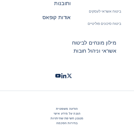
ותובנות
ביטוח אשראי לעסקים
אודות קופאס
ביטוח סיכונים פוליטיים
מילון מונחים לביטוח
אשראי וניהול חובות
Twitter
LinkedIn
Youtube
- קופאס
- קופאס
- קופאס
הודעה משפטית
הגנה על מידע אישי
מנגנון חשיפת שחיתויות
בחירות הסכמה