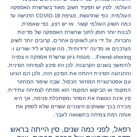
העולמי, לסין יש תפקיד חשוב מאוד בשרשרת האספקה ​​
העולמית. כפי שהדגשת, מגיפת COVID-19 הדגישה עד
כמה השוק העולמי קשור. אז יש רצון, כפי שאמרת,
לבנות יותר חוסן לתוך שרשרת האספקה ​​של מדינות
וחברות, על ידי גיוון לשווקים אחרים, קרובים יותר לשוק
הצרכנים או מדינה 'ידידותית', מה שנקרא ליד-שורינג ו-
Friend-shoring. . מגמת גיוון שרשרת אספקה ​​זו צפויה
להימשך בשנים הקרובות. לכן זהו סיכון לצמיחה הסינית,
וההנהגה הסינית זיהתה את הסיכון הזה, ולכן הם הגיעו
עם אסטרטגיית המחזור הכפול, שבה שיפור המחזור
המקומי או הביקוש המקומי הוא מפתח לצמיחה עתידית.
סין אינה נוטשת את הסחר ומסתכלת פנימה, אך היא
מכירה בכך ששווקים חיצוניים עשויים שלא לספק את
אותה רמת צמיחה בהשוואה לעבר.
רפאל, לפני כמה שנים, סין הייתה בראש