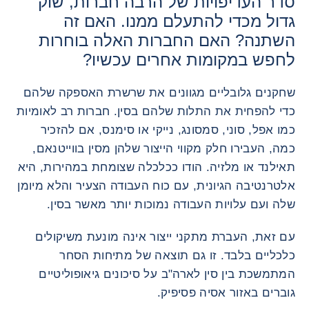
סדר העדיפויות של הרבה חברות, שוק
גדול מכדי להתעלם ממנו. האם זה
השתנה? האם החברות האלה בוחרות
לחפש במקומות אחרים עכשיו?
שחקנים גלובליים מגוונים את שרשרת האספקה ​​שלהם
כדי להפחית את התלות שלהם בסין. חברות רב לאומיות
כמו אפל, סוני, סמסונג, נייקי או סימנס, אם להזכיר
כמה, העבירו חלק מקווי הייצור שלהן מסין בווייטנאם,
תאילנד או מלזיה. הודו ככלכלה שצומחת במהירות, היא
אלטרנטיבה הגיונית, עם כוח העבודה הצעיר והלא מיומן
שלה ועם עלויות העבודה נמוכות יותר מאשר בסין.
עם זאת, העברת מתקני ייצור אינה מונעת משיקולים
כלכליים בלבד. זו גם תוצאה של מתיחות הסחר
המתמשכת בין סין לארה"ב על סיכונים גיאופוליטיים
גוברים באזור אסיה פסיפיק.
תמונה רא