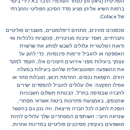
הפוליטית (גיאו) והן לסחר העולמי! הדבר בא לידי ביטוי
ברמות השיא אליהן מגיע מדד הסיכון הפוליטי והחברתי
של Coface.
סכסוכים מזוינים, מתחים דיפלומטיים, משברים פוליטיים
וחברתיים, חוסר יציבות מוניטרית, סנקציות כלכליות ואי
ודאות רגולטורית עלולים לשבש לפתע את שרשרת
האספקה ​​או להגביל זרימות פיננסיות. כדי להגן על
עצמך ביעילות מפני אירועים חיצוניים אלו, הקפד למקד
את ההשפעה הפוטנציאלית שלהם ביעילות במעלה
הזרם. הקפאת נכסים, החרמת רכוש, הגבלות סחר או
אפילו הפקעה: אלו עלולים להוביל להפסדים ישירים
לחברה שבסיסה בחו"ל. הבטחת תשלום חשבוניות
שהונפקו, באמצעות פתרונות ביטוח אשראי מסחרי,
הופכת לחובה לכל חברה מייצאת. וזה נכון גם בהקשר
שנראה חיובי: השותפים המסחריים שלך עלולים להיות
מושפעים בעקיפין מסיכונים פוליטיים במדינות אחרות,