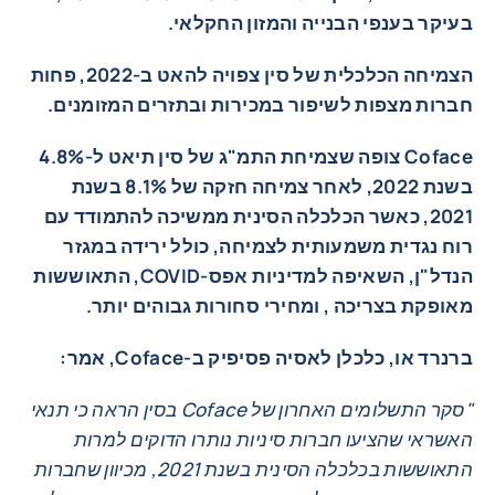
בעיקר בענפי הבנייה והמזון החקלאי.
הצמיחה הכלכלית של סין צפויה להאט ב-2022, פחות
חברות מצפות לשיפור במכירות ובתזרים המזומנים.
Coface צופה שצמיחת התמ"ג של סין תיאט ל-4.8%
בשנת 2022, לאחר צמיחה חזקה של 8.1% בשנת
2021, כאשר הכלכלה הסינית ממשיכה להתמודד עם
רוח נגדית משמעותית לצמיחה, כולל ירידה במגזר
הנדל"ן, השאיפה למדיניות אפס-COVID, התאוששות
מאופקת בצריכה , ומחירי סחורות גבוהים יותר.
ברנרד או, כלכלן לאסיה פסיפיק ב-Coface, אמר:
"סקר התשלומים האחרון של Coface בסין הראה כי תנאי
האשראי שהציעו חברות סיניות נותרו הדוקים למרות
התאוששות בכלכלה הסינית בשנת 2021, מכיוון שחברות