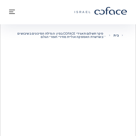
חזרה לתוכן
בחזרה לעמוד הבית
תפרי
COFACE - אתר הקבוצה
ISRAEL
סקר תשלום תאגידי COFACE בסין: הגדלת הסיכונים בשיבושים
בית
בשרשרת האספקה ​​ועליית מחירי חומרי הגלם