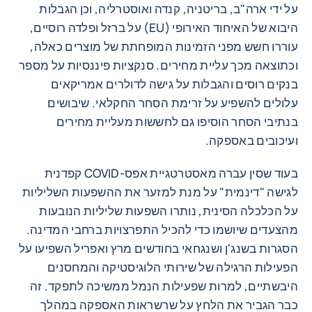
על ידי ארה"ב, בריטניה, קנדה ואוסטרליה, וכן הגבלות
היבוא של האיחוד האירופי (EU) על ברזל ופלדה רוסיים,
עוררו חשש מפני הזמינות המופחתת של מוצרים כאלה,
וכתוצאה מכך עליית מחירים. סנקציות פיננסיות על מספר
בנקים רוסים והגבלות על גישה לדולרים אמריקאים
עלולים להשפיע על זרימת הסחר החקלאי. שיבושים
בנתיבי הסחר הוסיפו גם לחששות מעליית מחירים
ועיכובים באספקה.
בעוד שסין עברה מאסטרטגיית אפס-COVID קפדנית
לגישה "דינמית" על מנת למזער את ההשפעות השליליות
על הכלכלה הסינית, נותרו השפעות שליליות הנובעות
מהצעדים שיושמו כדי להכיל התפרצויות ברחבי המדינה.
הסגרות בשנג'ן ושנגחאי בחודשים מרץ ואפריל השפיעו על
הפעילות הרגילה של שירותי הלוגיסטיקה והמחסנים
היבשתיים, למרות שפעילות הנמל ממשיכה לתפקד. זה
כבר הגביר את הלחץ על שרשראות האספקה ​​במהלך