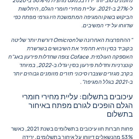
מזומנים טוב יותר ירדו בכמעט מחצית מ-50% ב-2020
ל-27% ב-2021. עליית מחירי חומרי הגלם, היחלשות
הביקוש בשוק והמגיפה המתמשכת היו גורמי מפתח כפי
שדווחו על ידי המשיבים.
"ההתפרצות האחרונה של Omicron דורשת יותר שליטה
בקוביד בסין והיא תחמיר את השיבושים בשרשרת
האספקה ​​העולמית. Coface צופה שחדלות פירעון באג"ח
קונצרניות וחדלות פירעון בסין יגדלו ב-2022, במיוחד
בקרב מגזרים שצברו סיכוני תזרים מזומנים גבוהים יותר
ב-2021 בגלל המגיפה".
עיכובים בתשלום: עליית מחירי חומרי
הגלם הופכים לגורם מפתח באיחור
בתשלום
פחות חברות חוו עיכובים בתשלומים בשנת 2021, כאשר
53% מהנשאלים דיווחו על איחור בתשלומים, ירידה