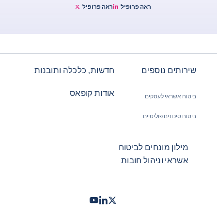
ראה פרופיל
ראה פרופיל
Bernard Aw Twitter
Bernard Aw Linkedin
שירותים נוספים
חדשות, כלכלה ותובנות
אודות קופאס
ביטוח אשראי לעסקים
ביטוח סיכונים פוליטיים
מילון מונחים לביטוח
אשראי וניהול חובות
Twitter
LinkedIn
Youtube
- קופאס
- קופאס
- קופאס