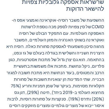
שרשראות אספקה ​​גלובליות צפויות
להישאר הדוקות
ההשפעות של משבר רוסיה-אוקראינה ואמצעי אפס ה-
COVID של סין צפויות לספק מכה נוספת לרשתות
האספקה ​​העולמיות. עם התפקיד הבולט של רוסיה
ואוקראינה בשווקי האנרגיה והמזון העולמיים, המשבר
מהווה סיכון משמעותי לאספקת סחורות כאלה. רוסיה היא
היצרנית השנייה והשלישית בגודלה בעולם של גז ונפט,
בהתאמה. הוא גם יצרן גדול של מתכות אסטרטגיות, כגון
פלדיום, ניקל ונחושת. מתכות אלו משמשות בתעשיית
הרכב והמטוסים, בעוד הנחושת היא מתכת חשובה למגזר
הבנייה. שתי המדינות הן יצואניות חשובות של סחורות
חקלאיות מסוימות, בעיקר של שמן חמניות וחריע (75%
מהיצוא העולמי ב-2019 ביחד), חיטה (29%), דגן גס
(20%) ותירס (19%). סנקציות על סחורות רוסיות, לרבות
איסור ייבוא ​​של מוצרים גולמיים ומוצרים מזוקקים רוסיים