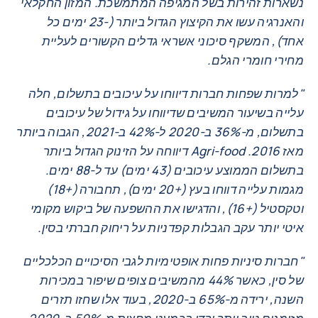
נשארות זהירות בשל המגיפה המתמשכת. המזון החקלאי
והאנרגיה עשו את הקיצוץ הגדול ביותר (-23 ימים כל
אחד), המשקף סיכוני אשראי גדלים הקשורים לעליית
מחירי חומרי הגלם.
"למרות שפחות חברות דיווחו על עיכובים בתשלום, חלה
עלייה בשיעור המשיבים שדיווחו על גידול של עיכובים
בתשלום, מ-36% ב-2020 ל-42% ב-2021, הגבוה ביותר
מאז 2016. Agri-food דיווחה על הזינוק הגדול ביותר
בתשלום הממוצע עיכובים (43 ימים) עד ל-88 ימים.
מגמות עלייה דווחו בעץ (+20 ימים), תחבורה (+18)
וטקסטיל (+16), והדגישו את ההשפעה של ביקוש מקומי
איטי יותר עקב הגבלות קפדניות על ריחוק חברתי בסין.
"חברות סיניות פחות אופטימיות לגבי הסיכויים הכלכליים
של סין, כאשר 44% מהמשיבים צופים שיפור במכירות
השנה, ירידה מ-65% ב-2020, בעוד אלו שחזו תזרים