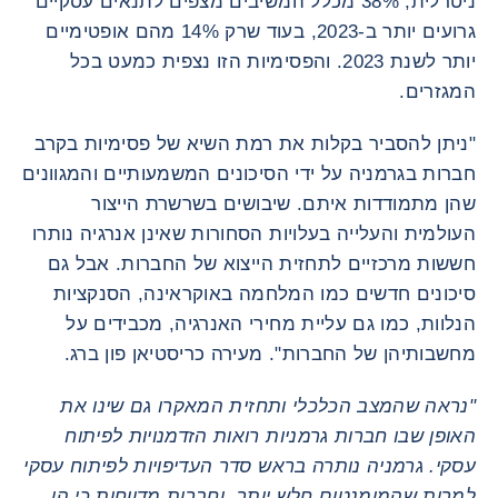
ניטרלית, 38% מכלל המשיבים מצפים לתנאים עסקיים
גרועים יותר ב-2023, בעוד שרק 14% מהם אופטימיים
יותר לשנת 2023. והפסימיות הזו נצפית כמעט בכל
המגזרים.
"ניתן להסביר בקלות את רמת השיא של פסימיות בקרב
חברות בגרמניה על ידי הסיכונים המשמעותיים והמגוונים
שהן מתמודדות איתם. שיבושים בשרשרת הייצור
העולמית והעלייה בעלויות הסחורות שאינן אנרגיה נותרו
חששות מרכזיים לתחזית הייצוא של החברות. אבל גם
סיכונים חדשים כמו המלחמה באוקראינה, הסנקציות
הנלוות, כמו גם עליית מחירי האנרגיה, מכבידים על
מחשבותיהן של החברות". מעירה כריסטיאן פון ברג.
"נראה שהמצב הכלכלי ותחזית המאקרו גם שינו את
האופן שבו חברות גרמניות רואות הזדמנויות לפיתוח
עסקי. גרמניה נותרה בראש סדר העדיפויות לפיתוח עסקי
למרות שהמומנטום חלש יותר, וחברות מדווחות כי הן