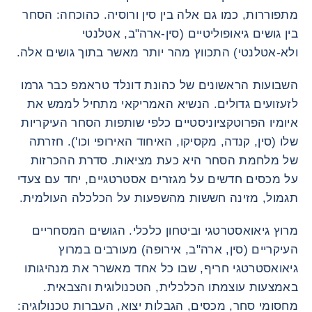
מתפוררות, כמו גם אלה בין סין ורוסיה. כהוכחה: הסחר
בין גושים גיאופוליטיים (סין-ארה"ב, אטלנטי
ולא-אטלנטי) התכווץ מהר יותר מאשר בתוך גושים אלה.
השבועות הראשונים של כהונת דונלד טראמפ כבר גרמו
לזעזועים גדולים. הנשיא האמריקאי מתחיל לממש את
איומיו הפרוטקציוניסטיים כלפי שותפות הסחר העיקריות
שלו (סין, קנדה, מקסיקו, האיחוד האירופי וכו'). חזרתה
של מלחמת הסחר היא כעת מציאות. סדרת ההכרזות
על מכסים חדשים על מגזרים אסטרטגיים, יחד עם צעדי
תגמול, מזינה חששות מהשפעות על הכלכלה העולמית.
מרוץ גיאואסטרטגי וביטחון כלכלי. הגושים המסחריים
העיקריים (סין, ארה"ב, אירופה) מעורבים במרוץ
גיאואסטרטגי חריף, שבו כל אחד מאשרר את מנהיגותו
באמצעות עוצמתו הכלכלית, הטכנולוגית והצבאית.
מחסומי סחר, מכסים, הגבלות יצוא, העברות טכנולוגיה: