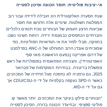
אי-יציבות פוליטית: חוסר הכוונה וסיכון לסטייה
שנת הסערה האלקטורלית הזו הובילה לירידה עבור רוב
המפלגות השולטות. שינויים אלה הדגישו את חוסר
שביעות הרצון העמוק של הבוחרים נוכח תנאים כלכליים
וחברתיים הנתפסים כבמגמת ירידה. רוחות השינוי נשבו
בחוזקה, מבלי לפזר את אי-הוודאויות הפוליטיות, כפי
שמוכיחים אובדן הרוב המוחלט של ה-ANC בפרלמנט
של דרום אפריקה (בפעם הראשונה מאז סוף
האפרטהייד!), והצניחה הפתאומית בפופולריות של ראש
ממשלת בריטניה. בבחירות המוקדמות של פברואר
2025, גם גרמניה לא נחסכה מגל הדחייה של המכהנים,
כאשר ה-SPD נעקפה בקלפיות על ידי ה-CDU/CSU אך
גם על ידי ה-AfD.
"הבוחרים סילקו בעיקר את המכהנים, יותר מאשר קו
פוליטי ספציפי. ובהיעדר הכוונה ברורה, הסיכון לסטייה