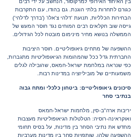
בין האיחוד האירופי למרקוסור, הנחשב על ידי רבים
כגורם לתחרות בלתי הוגנת. גם בהודו, עם התקרבות
הבחירות הכלליות, תנועת 'דלהי צ'אלו' ('בדרך לדלהי')
גייסה שוב חקלאים רבים המוחים נגד חוסר המעש של
הממשלה בנושא מחיר מינימום מובטח לכל הגידולים.
ההשפעה של מתחים גיאופוליטיים. חוסר היציבות
החברתית גדל ככל שהמהומות הגיאופוליטיות מתגברות,
כפי שנראה במלחמת ישראל-חמאס, שהובילה לגלים
משמעותיים של מוביליזציה במדינות רבות.
סיכונים גיאופוליטיים: ביטחון כלכלי ומתח גבוה
בנתיבי סחר
יריבות ארה"ב-סין, מלחמות ישראל-חמאס
ואוקראינה-רוסיה: הטלטלות הגיאופוליטיות מעצבות
מחדש את נתיבי הסחר בין מדינות, על בסיס תחומי
ההשפעה שלהן. שותפויות סחר בין מדינות מערביות