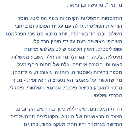
מחמיר", מדגיש רובן ניזאר.
התבססות המפלגות הקיצוניות בנוף הפוליטי. חוסר
הוודאות הפוליטית גדלה עם עליית הפופוליזם ברחבי
העולם, ובמיוחד באירופה. יותר מרבע ממושבי הפרלמנט
האירופי מאוישים כעת על ידי הימין הרדיקלי
ופופוליסטים. הימין הקיצוני שולט בשלוש מדינות
(איטליה, צ'כיה, הונגריה) ומהווה חלק משבע ממשלות
לאומיות. במזרח אירופה, צלה של רוסיה ריחף מעל
מספר בחירות (אוסטריה, רומניה, גיאורגיה, מולדובה),
מה שהקשה על מאמצי האינטגרציה האירופית - מנוף
מרכזי למאבק בפיצול פיננסי, אנרגטי, רגולטורי, פיסקלי,
חברתי ופוליטי.
דחיית המכהנים, שינוי ללא כיוון. בחודשים הקרובים,
הצעדים הראשונים של ה-AfD והקואליציה הממשלתית
החדשה בגרמניה יהיו תחת מעקב צמוד, כמו גם