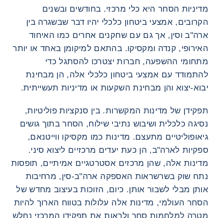
מדיניות הסחר היא כלי מרכזי. בחודשים ובשנים
הקרובים, אמצעי ביטחון כלכלי יהיו דבר שבשגרה בין
ארה"ב וסין, אך גם עם שחקנים אחרים כמו האיחוד
האירופי, קנדה ומקסיקו. בהתאם למיקומן באחד או יותר
מתחומי ההשפעה, חברות יצטרכו להסתגל כדי
להתמודד עם אמצעי ביטחון כלכלי אלה, הן מבחינת
יבוא-יצוא והן מבחינת השקעות או מדיניות תעשייתית.
תפקידן של מדינות המקשרות. בין סנקציות פוליטיות,
נסיגה כלכלית ושיבוש נתיבי שילוח, הסחר בתוך גושים
גיאופוליטיים מתעצם. מדינות כמו מקסיקו ווייטנאם,
ספקיות לארה"ב, הן כעת יעדים מרכזיים ליצוא סיני.
מדינות אלה, שהן מרכזים אסטרטגיים אמיתיים, תופסות
נתח שוק בשרשראות האספקה ארה"ב-סין, מרחיבות
אותן מבלי לשבור אותן. כיום, הזוכות בעיצוב מחדש של
הסחר העולמי, מדינות אלה עלולות בטווח הארוך להיות
מטרה למלחמות סחר ולראות את תפקידן המרכזי נחלש