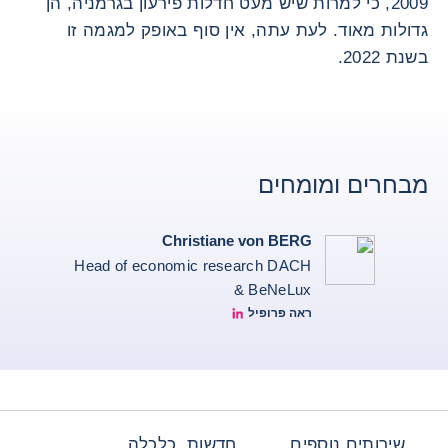
2009, כי למרות שיש מעט חדלות פירעון בגרמניה, הן
גדולות מאוד. לעת עתה, אין סוף באופק למגמה זו
בשנת 2022.
מבחרים ומומחים
Christiane von BERG
Head of economic research DACH
& BeNeLux
ראה פרופיל
Christiane von berg linkedin
שירותים נוספים
חדשות, כלכלה