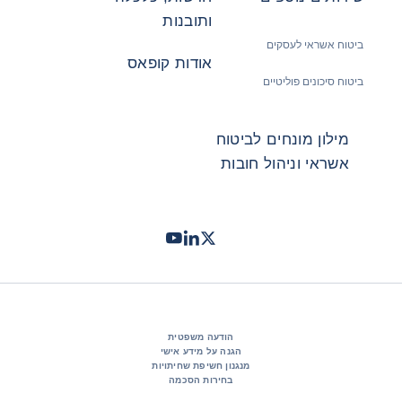
ותובנות
ביטוח אשראי לעסקים
אודות קופאס
ביטוח סיכונים פוליטיים
מילון מונחים לביטוח
אשראי וניהול חובות
Twitter
LinkedIn
Youtube
- קופאס
- קופאס
- קופאס
הודעה משפטית
הגנה על מידע אישי
מנגנון חשיפת שחיתויות
בחירות הסכמה