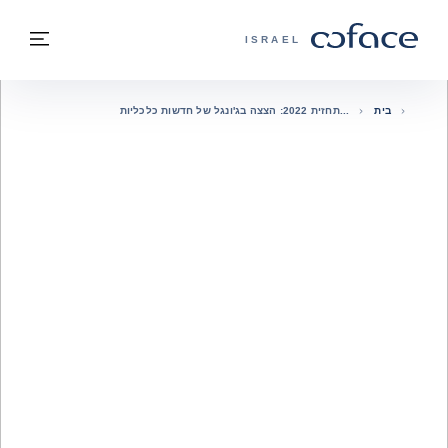
חזרה לתוכן
בחזרה לעמוד הבית
תפרי
COFACE - אתר הקבוצה
ISRAEL
בית
תחזית 2022: הצצה בג'ונגל של חדשות כלכליות