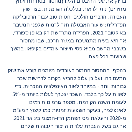
בדיוק את שני ההיבטים הללו (מחסור בסחורות ולחץ
מחירים) ניתן לראות בכלכלה הגרמנית. בצד שוק
העבודה, הדברים הולכים יחסית טוב עבור הרפובליקה
הפדרלית: שיעור האבטלה חזר לרמות שלפני המשבר
באוקטובר 2021. הפרידה מתרחשת רק באופן ספורדי,
אך היא בעיה מתמשכת במגזר הרכב, שבו מחסור
בשבבי מחשב מביא פסי הייצור עומדים בקיפאון במשך
שבועות בכל פעם.
בנוסף, המחסור החמור בעובדים מיומנים קובע את שוק
התעסוקה, ועל כן עלול להביא בקרוב לדרישות שכר
גבוהות יותר - במיוחד לאור האינפלציה הנוכחית. כדי
לפצות על כך בלבד, השכר יצטרך לעלות ביותר מ-5%
לעומת השנה הקודמת. מספר גורמים תורמים
לאינפלציה, בעיקר השפעות זמניות כמו קיצוץ המע"מ
מ-2020 והעלאת מס הפחמן הדו-חמצני בינואר 2021,
אך גם בשל העברת עלויות הייצור הגבוהות שלהם