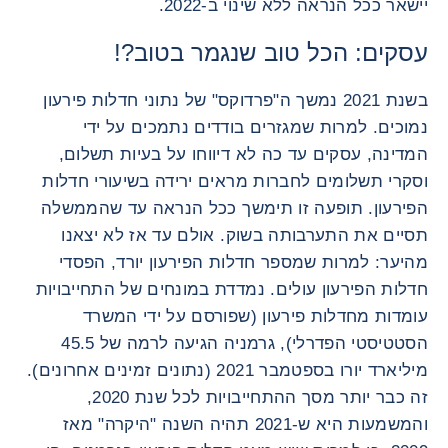
יישאר ככל הנראה ללא שינוי ב-2022.
עסקים: הכל טוב שנגמר בטוב?!
בשנת 2021 נמשך ה"פרדוקס" של נתוני חדלות פירעון
נמוכים. למרות שמגזרים בודדים נתמכים על ידי
המדינה, עסקים עד כה לא דיווחו על בעיות תשלום,
וסקרי תשלומים לחברות מראים ירידה בשיעורי חדלות
הפירעון. תופעה זו תימשך ככל הנראה עד שהממשלה
תסיים את התערבותה בשוק. אולם עד אז לא יצאנו
מהיער: למרות שמספר חדלות הפירעון יורד, הפסדי
חדלות הפירעון עולים. נמדדת במונחים של התחייבויות
עומדות מחדלות פירעון (שפורסם על ידי המשרד
הסטטיסטי הפדרלי), גרמניה הגיעה לרמה של 45.5
מיליארד יורו בספטמבר 2021 (נתונים זמינים אחרונים).
זה כבר יותר מסך ההתחייבויות לכל שנת 2020,
והמשמעות היא ש-2021 תהיה השנה "היקרה" מאז