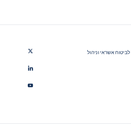
Twitter
- קופאס
לביטוח אשראי וניהול
LinkedIn
- קופאס
Youtube
- קופאס