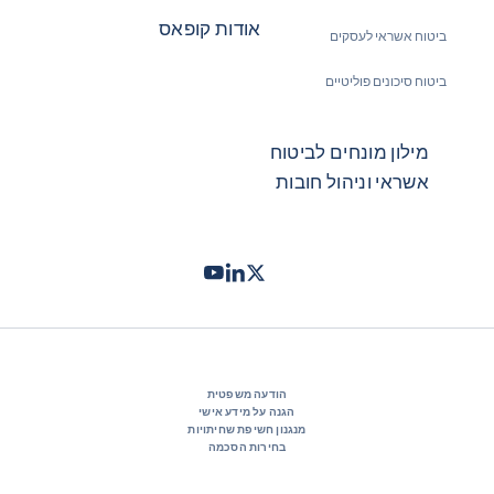
אודות קופאס
ביטוח אשראי לעסקים
ביטוח סיכונים פוליטיים
מילון מונחים לביטוח
אשראי וניהול חובות
Twitter
LinkedIn
Youtube
- קופאס
- קופאס
- קופאס
הודעה משפטית
הגנה על מידע אישי
מנגנון חשיפת שחיתויות
בחירות הסכמה