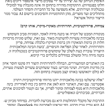
האימוץ הנרחב של AI יצירתי על ידי עסקים מייצר אינספור דיונים (ואת
חלקו בפנטזיות). התקדמות מהירה בתחום זה אינה מוגבלת עוד למובילי
טכנולוגיה ושירותים, אלא משפיעה על כל החברות והסחר העולמי.
מתהליכים ועד מוצרים, מהן ההזדמנויות והסיכונים ביישום AI עבור מגזר
הייצור וניהול אשראי?
צמיחה, פרודוקטיביות, תחרותיות: מאקרו-מיקרו, אותו קרב!
מנקודת המבט של חברה או בקנה מידה לאומי, הסוגיות סביב השימוש
בבינה מלאכותית עשויות להשתנות מאוד. עם זאת, שלוש סוגיות מרכזיות
חלות הן ברמת המאקרו והן ברמת המיקרו-כלכלה: צמיחה, פריון
ותחרותיות. לאחר שלב הפליאה והניסויים, 'בועת הבינה המלאכותית
היוצרת' עוברת כעת לשלב של שימושים פרודוקטיביים בטכנולוגיה זו,
בקנה מידה גדול ומשולב במודלים כלכליים ברי קיימא.
בין האתגרים המתעוררים, הבהלה לתחרותיות תיצור דה פקטו חוסר איזון
בין מדינות וחברות. ושינוי מכריע: בעוד ששחקנים עשויים לעשות טעויות,
לא כולם יתאוששו באותו קצב מטעות בתחום הזה.
"אלה שישלטו בבינה מלאכותית ייהנו מרווחי פרודוקטיביות ויתרון
אסטרטגי. עם זאת, האתגר הוא לאזן את היחס בין כוח לאחריות: בינה
מלאכותית היא מנוף לצמיחה ומקור לפריון, אך גם וקטור לסיכונים אתיים,
חברתיים, סביבתיים וגאופוליטיים.
התרבות של מקבלי ההחלטות היא גם מכרעת לחברות. במיוחד מכיוון ש-
AI הוא עדיין עניין מרגש, כפי שראינו לאחרונה עם DeepSeek, שהפך