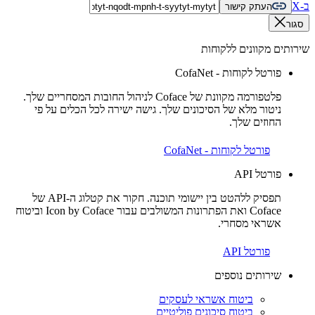
ב-X
העתק קישור
סגור
שירותים מקוונים ללקוחות
פורטל לקוחות - CofaNet
פלטפורמה מקוונת של Coface לניהול החובות המסחריים שלך.
ניטור מלא של הסיכונים שלך. גישה ישירה לכל הכלים על פי
החוזים שלך.
פורטל לקוחות - CofaNet
פורטל API
תפסיק ללהטט בין יישומי תוכנה. חקור את קטלוג ה-API של
Coface ואת הפתרונות המשולבים עבור Icon by Coface וביטוח
אשראי מסחרי.
פורטל API
שירותים נוספים
ביטוח אשראי לעסקים
ביטוח סיכונים פוליטיים