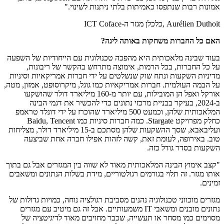
אמונות רבות שנתפסו כאמיתות בלתי ניתנות לשינוי."
Aurélien Duthoit ,כלכלן מגזר ה-ICT Coface
האם כל החברות משחקות באותה ליגה?
בעוד שבינה מלאכותית היא מהפכה טכנולוגית עם הייחודיות של השפעה
על כל החברות, בכל הרמות, אימוצה מתרחש בהקשר של ריבונות,
מדיניות השקעות ונתח שוק שנשלטים על ידי חברות אמריקאיות וסיניות
על הבמה העולמית. חברות אמריקאיות כמו גוגל, מיקרוסופט, אמזון, מטה,
אורקל ואפל הן המובילות, עם יותר מ-160 מיליארד דולר שהושקעו
ב-2024, בעיקר בבניית מרכזי נתונים כדי להכשיר את דגמי הבינה
המלאכותית שלהן, וכמעט 500 מיליארד שהוכרז על ידי דונלד טראמפ
כחלק מפרויקט Stargate. כמה חברות סיניות כמו Baidu, Tencent
ועליבאבא, שסך ההשקעות שלהן מסתכם ב-15 מיליארד דולר, מצליחות
טוב. באירופה, לעומת זאת, קשה לזהות אפילו חברה אחת שביצעה
השקעות בסדר גודל כזה.
"קצב אימוץ הבינה המלאכותית מאוד לא שווה בין המגזרים אבל גם בתוך
אותו מגזר. זה תלוי בגורמים רגולטוריים, מידת בשלות הנתונים ומשאבים
זמינים.
מגזרים מוכווני טכנולוגיה נהנים מסביבת רגולציה נוחה, כמויות גדולות של
נתונים מובנים ומשאבי IT משמעותיים. אבל זה גם מיטיב עם מגזרים
מסוימים כמו מסחר או תעשייה, שכבר מחויבים מאוד לדיגיטציה של