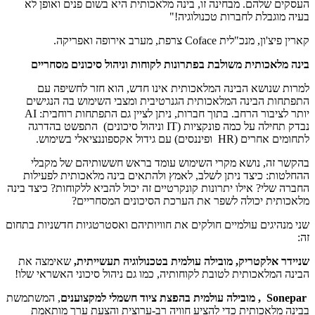
העסקים שלהם. מבחינה זו, בינה מלאכותית היא בשום פנים ואופן לא
בעיה מוגבלת לחברות טכנולוגיה!"
קארין פיצ'ון, מנכ"לית Coface צרפת, מערב אירופה ואפריקה.
בינה מלאכותית משולבת בפתרונות לקוחות וניהול סיכונים מסחריים
למרות שנושא הבינה המלאכותית אינו חדש, הוא חזר לחשיפה עם
התפתחות הבינה המלאכותית הגנרטיבית ומצבי השימוש בה הנגישים
יותר לציבור הרחב. בתוך חברות, ניתן לציין גם התפתחות רוחבית: AI
נבדק תחילה על כמה פונקציות (IT וניהול סיכונים) התפשט בהדרגה
לתחומים אחרים (HR ופיננסים) עם גידול אקספוננציאלי בשימוש.
בהקשר זה, נושא מקרי השימוש עומד בראש חששותיהם של מקבלי
ההחלטות: כיצד ניתן לשלב, לאמץ ולהתאים בינה מלאכותית לפעילות
החברה שלי? אילו יתרונות קונקרטיים זה יכול להביא ללקוחות? כיצד בינה
מלאכותית יכולה לשפר את הערכת הסיכונים המסחריים?
שני מנהיגים עולמיים חולקים את חוויותיהם ואסטרטגיות חדשניות בתחום
זה:
שניידר אלקטריק, מובילה עולמית בטכנולוגיה תעשייתית,
שאימצה את
הבינה המלאכותית לטובת לקוחותיה, כמו גם ניהול סיכוני האשראי שלו!
Sonepar , מובילה עולמית בהפצת ציוד חשמלי למקצוענים
, המשתמשת
בבינה מלאכותית כדי להציע חוויה רב-ערוצית והצעת ערך מותאמת