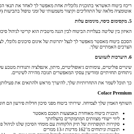
ריכוז ביטוח האשראי בתוכנית גלובלית אחת מאפשר לך לאחד את תנאי הכיס
אוטומציה מלאה של התהליכים וקיצור משמעותי של זמני טיפול בתביעות (לדוגמה
5. מקסימום כיסוי, מינימום עלות
האיזון בין שליטה בעלויות הביטוח לבין הגנה מיטבית הוא קריטי לניהול סיכ
הסכם ביטוח מאסטר מאפשר לך לנצל יתרונות של איגום סיכונים גלובלי, לצד
הצרכים האמתיים שלך.
6. היערכות לזעזועים
שינויים פוליטיים, עימותים גיאופוליטיים, מיתון, אינפלציה ותנודות מטב
ניתוחים תחזיתיים ומודיעין עסקי המאפשרים תגובה מהירה לשינויים.
כך תוכל לשמר את התחרותיות שלך, להיערך מראש ולהתאים את פעילותך
Coface Premium
השותף האמין שלך לצמיחה. שירותי ביטוח מפני סיכון חדלות פירעון הם חובה עבור כל עסק שחותר לצמיחה, במיוחד בשוו
תוכנית ביטוח מאוחדת באמצעות הסכם מאסטר
ליווי ייעודי מצוותים המתמקדים בהצלחתך
סקירות תקופתיות של תיק הלקוחות עם מומחי הסיכון שלנו לניהול פ
תובנות וניתוחים מ־162 מדינות ו-13 מגזרים