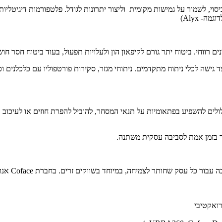
וי, לשמור על גמישות מקומית וליצור יתרונות לגודל. פלטפורמות דיגיטל
- Alyx)
ונים רווחי. ביטוח יתר גורם לקיפאון הון ולעלויות תפעול, בעוד ביטוח חסר 
 גישה לכלי ניתוח מתקדמים. ניתוחי מגזר, סקירות פורטפוליו עם כלכלנים 
ע עלולים להשפיע בפתאומיות על תנאי המסחר, להוביל להפרת חוזים או לעיכ
 בזמן אמת לסביבה עסקית משתנה.
קים זרים. בחברת Coface אנו מציעים יותר מביטוח מסורתי - אנו מספקים פתרון מותאם אישית הכולל:
רואקטיבי