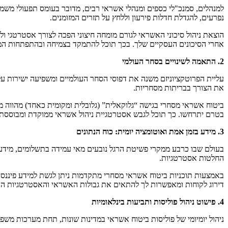
למנהלים, סמנכ"לי כספים ומנהלי אשראי רבים, מדובר בעומס תפעולי משמע
נפרעים, להגדלת חדלות פירעון וללחץ על תזרים המזומנים.
הוצאת ניהול סיכוני האשראי לגורם מומחה חיצוני הפכה לצורך אסטרטגי ו
אחרי הסיכונים העסקיים שלך. בכך תוכל להתמקד בצמיחה ובהתפתחות המסח
2. התאמה לשינויים בסחר העולמי
עליית הפרוטקציוניזם משנה את דפוסי הסחר העולמיים ומשפיעה ישירות ע
את הצורך בבריתות מסחריות.
ביטוח אשראי מסחרי בגישה “גלוקאלית” (גלובלית ומקומית כאחד) מהווה מצ
בטרם יתרחשו. כך תוכל לגבש אסטרטגיית ניהול אשראי ממוקדת ומבוססת 
3. מידע בזמן אמת ואוטומציה יומית: כוח הנתונים
בעולם שבו כרבע ממקרי פשיטת הרגל נובעים מאי עמידה בתשלומים, מידע פי
החלטות אסטרטגיות.
באמצעות תוכניות ביטוח אשראי מסחרי מתקדמות ניתן לגשת למידע פיננסי 
דירוג לקוחות ומאפשרות לך להתאים את גבולות האשראי והאסטרטגיות העס
4. פישוט ניהול פוליסות ותביעות בינלאומיות
ניהול יומיומי של פוליסות ביטוח אשראי במדינות שונות, תחת מערכות משפט 