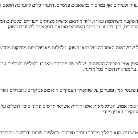
ותי ולעיתים אף במחסור במשאבים פנימיים. היעדר כלים להערכת חוסנם הפ
להשקעה משתלמת כאחד. ליווי מותאם אישית מצוותים ייעודיים וכלכלנים המ
רית, תוך ביטחון כי כיסוי האשראי מותאם בזמן אמת לשינויים בשוק.
ל שרשראות האספקה ועל תנאי השוק. טלטלות גיאופוליטיות מחלקות מחדש 
פן אמין בסביבה המשתנה. שילוב של ניתוחים מאקרו כלכליים גלובליים עם 
על מציאות השוק בכל מדינה.
ננסי אמין ומעודכן על שותפייך העסקיים הוא משאב קריטי. הבדלים אזוריים 
בזמן אמת, הכולל מאות אלפי דוחות אשראי חדשים ונתוני סיכון תשלום על 
קיות באופן מיידי.
שונות, הוא תהליך מורכב ועתיר סיכונים. רגולציות שונות ודרישות מקומיות