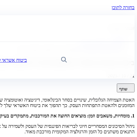
בחזרה לתוכן
#
עצת המומחה
בית
חדשות, כלכלה ותובנות
ביטוח אשראי מסחרי: 6 אסטרטגיות להאצת הצמיחה שלך
ביטוח אשראי 
חיפוש
ביטוח אשראי מסחרי: 6 אסטרטגיות להאצת הצמיחה שלך
21 / 10 / 2025
שתף
האטת הצמיחה הגלובלית, שינויים בסחר הבינלאומי, דיגיטציה ואוטומציה ש
המזומנים ולהאטת התפתחות העסק. כך תהפוך את ביטוח האשראי שלך לכ
1. מומחיות, משאבים וזמן: מוציאים החוצה את המורכבות, מתמקדים בעיקר
ניהול הסיכונים המסחריים חיוני לבריאות הפיננסית של העסק ולשמירה על א
התנאים משתנים כל הזמן והרגולציה המקומית מורכבת מאוד.