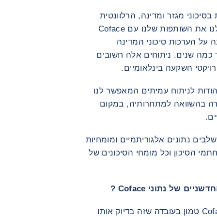
גלובלית בסיכוני מגזר ומדינה, הרלוונטית
ביותר עבורנו. למעשה, עוד לפני שהתחלנו את השותפות שלנו עם Coface
Ened כבר הסתמכה על הערכות סיכוני המדינה
הכלכליים של Coface במשך כמה שנים. ניתוחים אלה חשובים
רויקטי השקעה בינלאומיים.
 הודות לניתוח עמיתים המאפשר לנו
ברה בהשוואה למתחרותיה, במקום
ם.
ון שהם משלבים נתונים אלגוריתמיים ומומחיות
תמי הסיכון וכל מומחי הסיכונים של
 של נתוני Coface ?
L.K: Enedis הערך המוסף של נתוני Coface טמון בעובדה שזה בדיוק אותו