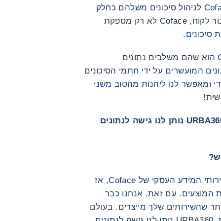
הדבר שבו משתמשים המומחים של Coface לניהול סיכונים משלהם כחלק
מפעילות ביטוח האשראי שלהם. לכן, עבור לקוח, Coface לא רק מספקת
 סיכונים.
יתר על כן, מה שמייחד את נתוני Coface הוא שהם משלבים נתונים
נים המועשרים על ידי חתמי הסיכונים
כונים של Coface. זה ייחודי ומאפשר לנו ליהנות מהטוב משני
שית!
"כשצריך לקבל החלטות תוך שניות, URBA360 נותן לנו גישה לנתונים
ש?
L.K: Enedis הוא משתמש לאחרונה בשירותי המידע העסקי של Coface, אז
ת המוצעים. עם זאת, אנחנו כבר
ר שהשירותים שלך מייצרים. בעולם
שבו החלטות צריכות להתקבל תוך שניות, URBA360 נותן לנו גישה לנתונים