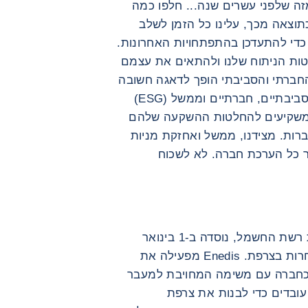
 מזה שלפני עשרים שנה... חלפו כמה
תוצאה מכך, עלינו כל הזמן לשלב
 כדי להתעדכן בהתפתחויות האחרונות.
יטות הניתוח שלנו ולהתאים את עצמם
 החברתי והסביבתי הופך לדאגה חשובה
יותר ויותר עבור המשקיעים. קריטריונים סביבתיים, חברתיים וממשל (ESG)
י משקיעים להחלטות ההשקעה שלהם
ברות. מצידנו, ממשל ואחזקת מניות
ור כל הערכת חברה. לא לשכוח
Enedis, חברת חלוקת החשמל ומפעילת רשת החשמל, נוסדה ב-1 בינואר
2008 במסגרת פתיחת שוק החשמל לתחרות בצרפת. Enedis מפעילה את
כחברה עם משימה המחויבת למעבר
אקולוגי, Enedis מסתמכת על 40,000 עובדים כדי לבנות את צרפת