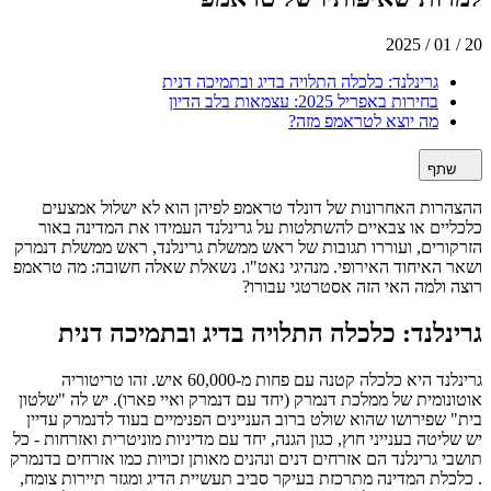
20 / 01 / 2025
גרינלנד: כלכלה התלויה בדיג ובתמיכה דנית
בחירות באפריל 2025: עצמאות בלב הדיון
מה יוצא לטראמפ מזה?
שתף
ההצהרות האחרונות של דונלד טראמפ לפיהן הוא לא ישלול אמצעים
כלכליים או צבאיים להשתלטות על גרינלנד העמידו את המדינה באור
הזרקורים, ועוררו תגובות של ראש ממשלת גרינלנד, ראש ממשלת דנמרק
ושאר האיחוד האירופי. מנהיגי נאט"ו. נשאלת שאלה חשובה: מה טראמפ
רוצה ולמה האי הזה אסטרטגי עבורו?
גרינלנד: כלכלה התלויה בדיג ובתמיכה דנית
גרינלנד היא כלכלה קטנה עם פחות מ-60,000 איש. זהו טריטוריה
אוטונומית של ממלכת דנמרק (יחד עם דנמרק ואיי פארו). יש לה "שלטון
בית" שפירושו שהוא שולט ברוב העניינים הפנימיים בעוד לדנמרק עדיין
יש שליטה בענייני חוץ, כגון הגנה, יחד עם מדיניות מוניטרית ואזרחות - כל
תושבי גרינלנד הם אזרחים דנים ונהנים מאותן זכויות כמו אזרחים בדנמרק
. כלכלת המדינה מתרכזת בעיקר סביב תעשיית הדיג ומגזר תיירות צומח,