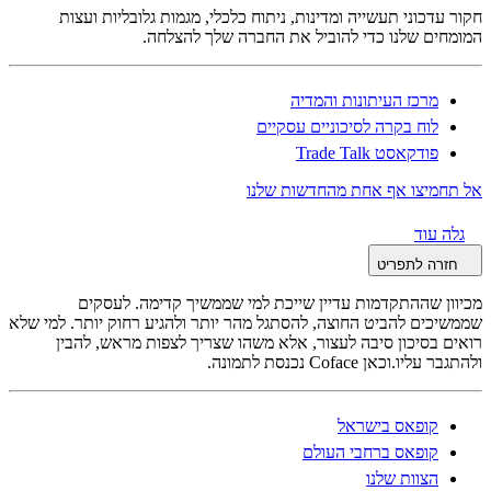
חקור עדכוני תעשייה ומדינות, ניתוח כלכלי, מגמות גלובליות ועצות
המומחים שלנו כדי להוביל את החברה שלך להצלחה.
מרכז העיתונות והמדיה
לוח בקרה לסיכוניים עסקיים
פודקאסט Trade Talk
אל תחמיצו אף אחת מהחדשות שלנו
גלה עוד
חזרה לתפריט
מכיוון שההתקדמות עדיין שייכת למי שממשיך קדימה. לעסקים
שממשיכים להביט החוצה, להסתגל מהר יותר ולהגיע רחוק יותר. למי שלא
רואים בסיכון סיבה לעצור, אלא משהו שצריך לצפות מראש, להבין
ולהתגבר עליו.וכאן Coface נכנסת לתמונה.
קופאס בישראל
קופאס ברחבי העולם
הצוות שלנו