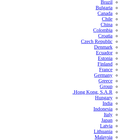
Brazil
Bulgaria
Canada
Chile
China
Colombia
Croatia
Czech Republic
Denmark
Ecuador
Estonia
Finland
France
Germany
Greece
Group
Hong Kong, S.A.R.
Hungary
India
Indonesia
Italy
Japan
Latvia
Lithuania
Malaysia