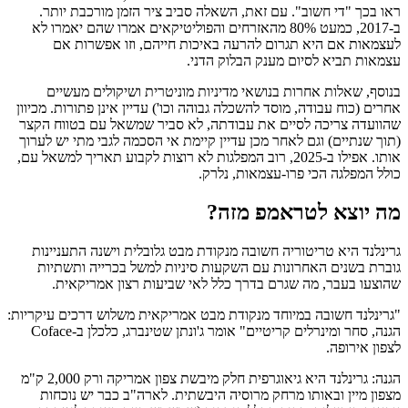
ראו בכך "די חשוב". עם זאת, השאלה סביב ציר הזמן מורכבת יותר.
ב-2017, כמעט 80% מהאזרחים והפוליטיקאים אמרו שהם יאמרו לא
לעצמאות אם היא תגרום להרעה באיכות חייהם, וזו אפשרות אם
עצמאות תביא לסיום מענק הבלוק הדני.
בנוסף, שאלות אחרות בנושאי מדיניות מוניטרית ושיקולים מעשיים
אחרים (כוח עבודה, מוסד להשכלה גבוהה וכו') עדיין אינן פתורות. מכיוון
שהוועדה צריכה לסיים את עבודתה, לא סביר שמשאל עם בטווח הקצר
(תוך שנתיים) וגם לאחר מכן עדיין קיימת אי הסכמה לגבי מתי יש לערוך
אותו. אפילו ב-2025, רוב המפלגות לא רוצות לקבוע תאריך למשאל עם,
כולל המפלגה הכי פרו-עצמאות, נלרק.
מה יוצא לטראמפ מזה?
גרינלנד היא טריטוריה חשובה מנקודת מבט גלובלית וישנה התעניינות
גוברת בשנים האחרונות עם השקעות סיניות למשל בכרייה ותשתיות
שהוצעו בעבר, מה שגרם בדרך כלל לאי שביעות רצון אמריקאית.
"גרינלנד חשובה במיוחד מנקודת מבט אמריקאית משלוש דרכים עיקריות:
הגנה, סחר ומינרלים קריטיים" אומר ג'ונתן שטינברג, כלכלן ב-Coface
לצפון אירופה.
הגנה: גרינלנד היא גיאוגרפית חלק מיבשת צפון אמריקה ורק 2,000 ק"מ
מצפון מיין ובאותו מרחק מרוסיה היבשתית. לארה"ב כבר יש נוכחות