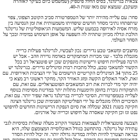
צבאית בגרינלנד, בסיס החלל פיטפיק (שמשמש כיום בעיקר לאזהרה
ומעקב), שנמצא שם מאז שנות ה-40.
סחר: עם עלייה מהירה יותר של הטמפרטורה סביב הקוטב הצפוני, צפוי
שיתפתחו נתיבי מסחר חדשים שיפחיתו משמעותית את זמן הנסיעה בין
מזרח אסיה לאירופה בכמעט שליש. המשמעות הגיאופוליטית של גרינלנד
הולכת וגדלה מכיוון שתהיה לה השפעה על אופן השימוש במימיה ובכך על
הסחר העולמי.
מחצבים ומשאבי טבע נדירים: נכון לעכשיו, לגרינלנד פעילות כרייה
מוגבלת בלבד - שני מכרות המתמקדים באדמה נדירה וזהב - אבל יש
הרבה פעילויות חיפוש ורישיונות מונפקים שכן יש פוטנציאל רב בכל
הקשור למשאבי טבע, כולל מתכות רבות ומינרלים נדירים. בגרינלנד יש
25 מתוך 34 המינרלים הקריטיים הרשומים על ידי הנציבות האירופית. עם
זאת, לאור האקלים הקשה ומזג האוויר הקר, מחקר ראשוני רב מצא כי
יהיה יקר מדי לכרות את רוב המשאבים הפוטנציאליים. עם זאת, עם
התמקדות גוברת בחוסן והימנעות מתלות יתר במדינות מסוימות בנוסף
לעלייה בטמפרטורות, הסיכוי לכרייה בגרינלנד נראה שפיר יותר. עם זאת,
הסיכויים הללו מוגבלים על ידי הפוליטיקה הפנימית שכן גרינלנד הציגה
חקיקה בשנת 2021 שכללה את סיום הנפקת הרישיונות החדשים לחיפושי
נפט וגז וכן חקיקה שאסרה על חיפוש וכרייה של אורניום.
הצבעה פוטנציאלית לעצמאות בעשור הקרוב מעלה שאלות בסיסיות לגבי
עתידה של גרינלנד. בהתחשב בגודל האוכלוסייה המצומצם שלה, היא
כנראה תצטרך להיות תלויה במדינה גדולה יותר. זה יכול להיות הסדר
התאגדות חופשית עם דנמרק, אבל יכול להיות גם עם מדינות אחרות, כמו