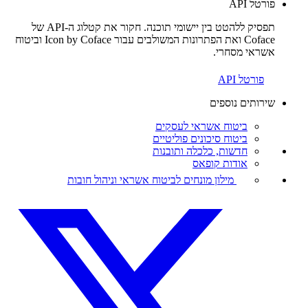
פורטל API
תפסיק ללהטט בין יישומי תוכנה. חקור את קטלוג ה-API של
Coface ואת הפתרונות המשולבים עבור Icon by Coface וביטוח
אשראי מסחרי.
פורטל API
שירותים נוספים
ביטוח אשראי לעסקים
ביטוח סיכונים פוליטיים
חדשות, כלכלה ותובנות
אודות קופאס
מילון מונחים לביטוח אשראי וניהול חובות