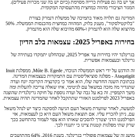
אך יש בה גם פעילות כרייה מסוימת (כיום יש בה שני מכרות פעילים).
המגזר הציבורי מהווה כמחצית מהתעסוקה המקומית.
המדינה גם תלויה מאוד בתמיכה של ממשלת דנמרק בצורת
"בלוקטילסקוד", מענק בלוק, המהווה כמחצית מהכנסות הממשלה. 50%
מהיצוא שלה הוא לדנמרק ו-60% מהיבוא שלה הוא מדנמרק.
בחירות באפריל 2025: עצמאות בלב הדיון
בגרינלנד יהיו בחירות עד אפריל 2025, שבהחלט יתמקדו בעתידה של
גרינלנד ובעצמאות אפשרית.
זה הודגש על ידי ראש הממשלה הנוכחי, Múte B. Egede, ממפלגת Inuit
Ataqatigiit - מפלגה סוציאליסטית עם התמקדות בעצמאות המדינה.
בכתובת השנה החדשה שלו, הוא אמר כי בקדנציה הקרובה יונח ועדה
שתגדיר מה מזכה במשאל עם לגיטימי, איזו שאלה צריכה להעלות ומה
משך הקמפיין. זה בא על גבה של ועדה נוספת על חוקה גרינלנדית שהוצגה
באפריל 2023 לפרלמנט האזורי שתתקבל לאחר שהמדינה תהיה עצמאית.
למעשה, לאחר שוועדת משאל העם הגיעה למסקנה כיצד יש לנהל משאל
עם, ניתן להכריז עליו. אם תוצאת משאל העם היא כן לעצמאות, אזי
הפרלמנט הדני יצטרך להסכים שאותו הוא צפוי לעמוד בהתחשב בכך
שרק שתי מפלגות קטנות ציינו כי יתנגדו לכך.
מושג זה של עצמאות פופולרי בגרינלנד. בשנת 2016, 64% מהתושבים