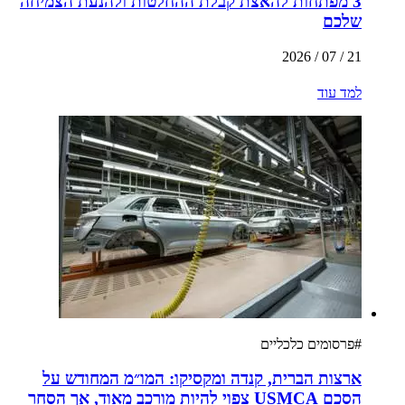
3 מפתחות להאצת קבלת ההחלטות ולהנעת הצמיחה
שלכם
21 / 07 / 2026
למד עוד
#
פרסומים כלכליים
ארצות הברית, קנדה ומקסיקו: המו״מ המחודש על
הסכם USMCA צפוי להיות מורכב מאוד, אך הסחר