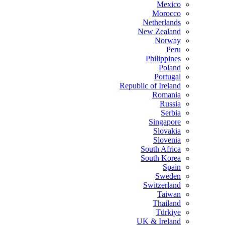
Mexico
Morocco
Netherlands
New Zealand
Norway
Peru
Philippines
Poland
Portugal
Republic of Ireland
Romania
Russia
Serbia
Singapore
Slovakia
Slovenia
South Africa
South Korea
Spain
Sweden
Switzerland
Taiwan
Thailand
Türkiye
UK & Ireland