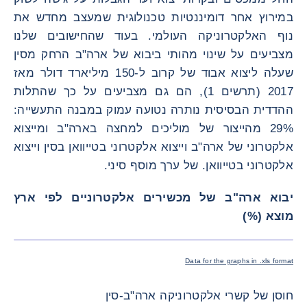
במירוץ אחר דומיננטיות טכנולוגית שמעצב מחדש את
נוף האלקטרוניקה העולמי. בעוד שהחישובים שלנו
מצביעים על שינוי מהותי ביבוא של ארה"ב הרחק מסין
שעלה ליצוא אבוד של קרוב ל-150 מיליארד דולר מאז
2017 (תרשים 1), הם גם מצביעים על כך שהתלות
ההדדית הבסיסית נותרה נטועה עמוק במבנה התעשייה:
29% מהייצור של מוליכים למחצה בארה"ב ומייצוא
אלקטרוני של ארה"ב וייצוא אלקטרוני בטייוואן בסין וייצוא
אלקטרוני בטייוואן. של ערך מוסף סיני.
יבוא ארה"ב של מכשירים אלקטרוניים לפי ארץ
מוצא (%)
תמונה רא
Data for the graphs in .xls format
חוסן של קשרי אלקטרוניקה ארה"ב-סין