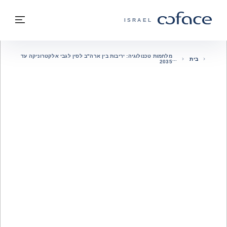
חזרה לתוכן
בחזרה לעמוד הבית
תפרי
COFACE - אתר הקבוצה
ISRAEL
מלחמות טכנולוגיה: יריבות בין ארה"ב לסין לגבי אלקטרוניקה עד
בית
2035