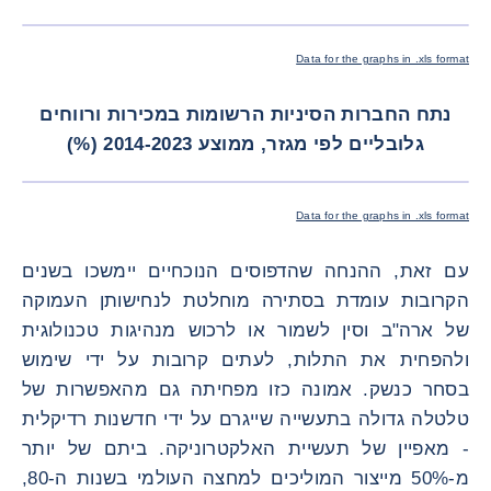
תמונה רא
Data for the graphs in .xls format
נתח החברות הסיניות הרשומות במכירות ורווחים
גלובליים לפי מגזר, ממוצע 2014-2023 (%)
תמונה רא
Data for the graphs in .xls format
עם זאת, ההנחה שהדפוסים הנוכחיים יימשכו בשנים
הקרובות עומדת בסתירה מוחלטת לנחישותן העמוקה
של ארה"ב וסין לשמור או לרכוש מנהיגות טכנולוגית
ולהפחית את התלות, לעתים קרובות על ידי שימוש
בסחר כנשק. אמונה כזו מפחיתה גם מהאפשרות של
טלטלה גדולה בתעשייה שייגרם על ידי חדשנות רדיקלית
- מאפיין של תעשיית האלקטרוניקה. ביתם של יותר
מ-50% מייצור המוליכים למחצה העולמי בשנות ה-80,