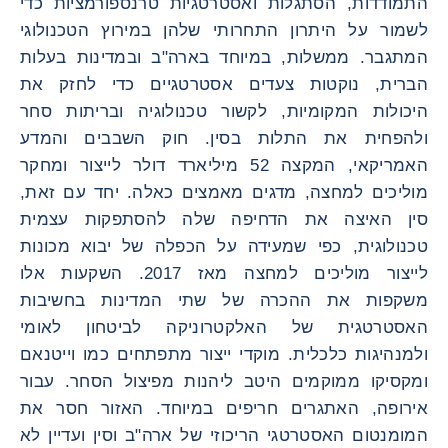
התמודדות, הסתגלות ואסטרטגיות טרנספורמציות כדי
לשמור על היתרון התחרותי שלהן במירוץ הטכנולוגי
המתגבר. ממשלות, במיוחד בארה"ב ובמדינות בעלות
הברית, נוקטות צעדים אסטרטגיים כדי לחזק את
היכולות המקומיות, לקשור טכנולוגיה ובריתות סחר
ולהפחית את התלות בסין. חוק השבבים והמדע
האמריקאי, המקצה 52 מיליארד דולר לייצור ומחקר
מוליכים למחצה, מדגים מאמצים כאלה. יחד עם זאת,
סין האיצה את הדחיפה שלה להסתפקות עצמית
טכנולוגית, כפי שמעידה על הכפלה של יבוא מכונות
לייצור מוליכים למחצה מאז 2017. השקעות אלו
משקפות את ההכרה של שתי המדינות בחשיבות
האסטרטגית של האלקטרוניקה לביטחון לאומי
ולמנהיגות כלכלית. מוקדי ייצור מתפתחים כמו וייטנאם
ומקסיקו ממוקמים היטב ליהנות מפיצול הסחר. עבור
אירופה, האתגרים חריפים במיוחד. האזור חסר את
המומנטום האסטרטגי הריכוזי של ארה"ב וסין ועדיין לא