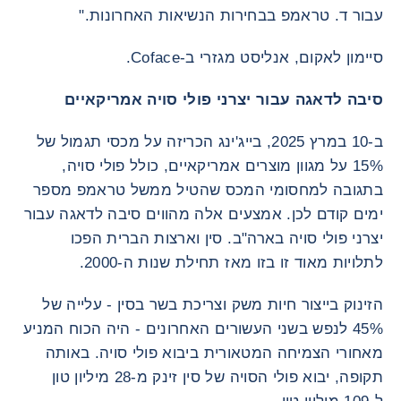
עבור ד. טראמפ בבחירות הנשיאות האחרונות."
סיימון לאקום, אנליסט מגזרי ב-Coface.
סיבה לדאגה עבור יצרני פולי סויה אמריקאיים
ב-10 במרץ 2025, בייג'ינג הכריזה על מכסי תגמול של
15% על מגוון מוצרים אמריקאיים, כולל פולי סויה,
בתגובה למחסומי המכס שהטיל ממשל טראמפ מספר
ימים קודם לכן. אמצעים אלה מהווים סיבה לדאגה עבור
יצרני פולי סויה בארה"ב. סין וארצות הברית הפכו
לתלויות מאוד זו בזו מאז תחילת שנות ה-2000.
הזינוק בייצור חיות משק וצריכת בשר בסין - עלייה של
45% לנפש בשני העשורים האחרונים - היה הכוח המניע
מאחורי הצמיחה המטאורית ביבוא פולי סויה. באותה
תקופה, יבוא פולי הסויה של סין זינק מ-28 מיליון טון