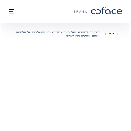
חזרה לתוכן
בחזרה לעמוד הבית
תפרי
COFACE - אתר הקבוצה
ISRAEL
מרווחה לדעיכה: פולי סויה אמריקאיים וההשלכות של מלחמת
בית
הסחר הסינית-אמריקאית