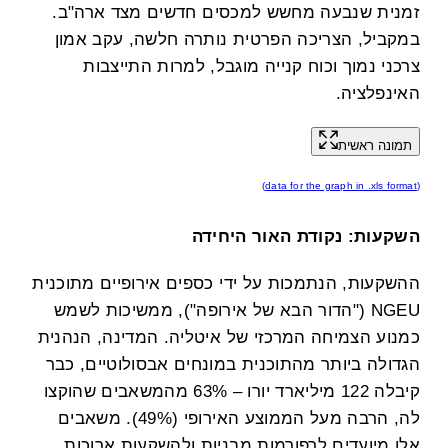
זמנית שנבעה מחשש למכסים חדשים מצד ארה"ב.
במקביל, הצריכה הפרטית נותרה חלשה, עקב אמון
צרכני נמוך וכוח קנייה מוגבל, למרות התייצבות
האינפלציה.
תמונה ראשית
(data for the graph in .xls format)
השקעות: נקודת האור היחידה
ההשקעות, הנתמכות על ידי כספים אירופיים מתוכנית
NGEU ("הדור הבא של אירופה"), ממשיכות לשמש
כמנוע הצמיחה המרכזי של איטליה. המדינה, הנהנית
הגדולה ביותר מהתוכנית במונחים אבסולוטיים, כבר
קיבלה 122 מיליארד יורו – 63% מהמשאבים שהוקצו
לה, הרבה מעל הממוצע האירופי (49%). משאבים
אלו מיועדים לרפורמות מבניות ולהשקעות ארוכות