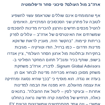
ארה"ב מול העולם? סיכוני סחר ודיפלומטיה
אף שהמומחים אינם שוללים שטראמפ עשוי להשפיע
לטובה על פתרון שני הסכסוכים המרכזיים, האיומים
להטיל מכסים חדשים והרצון להכריח מדינות להסכמים
שמשרתים את האינטרסים של ארה"ב – עלולים לפרק
בריתות קיימות. "בהקשר הזה, מעניין לראות שדווקא
מדינות הדרום – כמו ברזיל, הודו וטורקיה – מגיבות
בחקירות ובתלונות מול ארגון הסחר העולמי", ציין אנדרו
בישופ, שותף בכיר ומנכ"ל תחום המחקר הפוליטי ב-
Signum Global Advisors. לדבריו, ארה"ב משחקת
משחק מסוכן כשהיא מכריחה מדינות לבחור אם הן
בעדה או נגדה. הוא מוסיף כי "בכך שהיא נסוגה ומרחיקה
את עצמה מהעולם, היא מפנה את הבמה למדינות
אחרות – ובעיקר לסין – ליטול את ההובלה". בתנאים
כאלה, תרחיש של מלחמה קרה חדשה נראה בהחלט
אפשרי – וזה אחד מהתרחישים שמשרטטת קבוצת EY