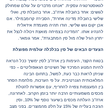
לגאוסטרטגיה עסקית. "אנחנו מדברים על עולם שמחולק
לגושים: אחד בהובלת ארה"ב, אחר בהובלת סין, ואולי
שלישי בהובלת מדינה אחרת", הסבירה קרומבמילר. אם
אכן יקום גוש שלישי, הודו תהיה מועמדת אידאלית
להנהיג אותו. "המדינה בצמיחה מואצת ויכולה לנצל את
יתרון הגיל שלה מול סין המתבגרת", אמר גומאר.
הצעדים הבאים של סין בכלכלה עולמית מפוצלת
בטווח הקצר, העימות בין ארה"ב לסין ימשיך ככל הנראה
להיות המנוע המרכזי של השינויים הגאופוליטיים – כפי
שניתן לראות כבר כעת, למשל, בתחום הבינה
המלאכותית הגנרטיבית. על פי הערכות, מלחמת הסחר
בין המעצמות צפויה להחריף, עם אפשרות להטלת
מכסים משמעותיים הרבה יותר בזמן הקרוב. לאחרונה,
ארה"ב העלתה מכסים בשיעור נוסף של 10%, וסין
הגיבה בעלייה של 15% על חלק מהמוצרים. בפני מצב