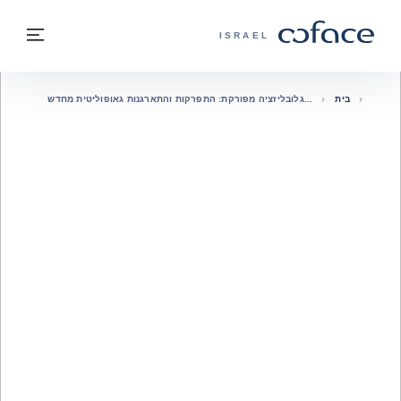
חזרה לתוכן
בחזרה לעמוד הבית
תפרי
COFACE - אתר הקבוצה
ISRAEL
בית
גלובליזציה מפורקת: התפרקות והתארגנות גאופוליטית מחדש