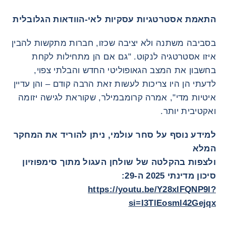
התאמת אסטרטגיות עסקיות לאי-הוודאות הגלובלית
בסביבה משתנה ולא יציבה שכזו, חברות מתקשות להבין
איזו אסטרטגיה לנקוט. "גם אם הן מתחילות לקחת
בחשבון את המצב הגאופוליטי החדש והבלתי צפוי,
לדעתי הן היו צריכות לעשות זאת הרבה קודם – והן עדיין
איטיות מדי", אמרה קרומבמילר, שקוראת לגישה יזומה
ואקטיבית יותר.
למידע נוסף על סחר עולמי, ניתן להוריד את המחקר
המלא
ולצפות בהקלטה של שולחן העגול מתוך סימפוזיון
סיכון מדינתי 2025 ה-29:
https://youtu.be/Y28xlFQNP9I?
si=I3TlEosml42Gejqx