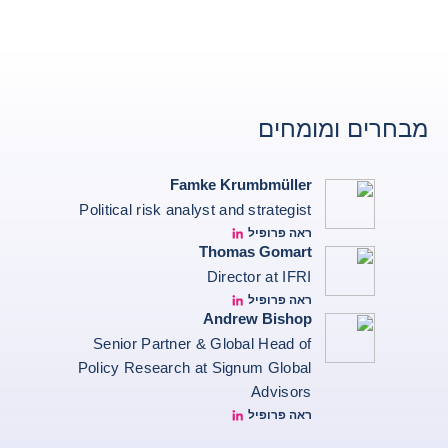
מבחרים ומומחים
Famke Krumbmüller
Political risk analyst and strategist
ראה פרופיל
Famke Krumbmüller Linkedin
Thomas Gomart
Director at IFRI
ראה פרופיל
Thomas Gomart Linkedin
Andrew Bishop
Senior Partner & Global Head of
Policy Research at Signum Global
Advisors
ראה פרופיל
Andrew Bishop Linkedin