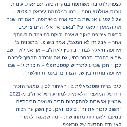
לצפות לתגובה משותפת במקרה כזה. עם זאת, עימות
טרנס-אטלנטי נוסף – כמו במלחמת עיראק ב-2003 –
עלול לפגוע אנושות ביחסי ארה"ב-אירופה. האם זה ישנה
את המאזן הגיאוגרפי? "באופן אידאלי, היינו צריכים
לראות אירופה חזקה שאינה זקוקה להיצמדות לשותף
אחר – אבל זה לא המצב", אמר בישופ. "בתוכנית ב’,
אירופה תיאלץ לבחור בין סין לארה"ב – אך אני לא חושב
שהיא בהכרח תבחר בסין, גם אם ארה"ב תהפוך ליריבה.
לכן, ייתכן שנגיע לתרחיש קטסטרופלי – תוכנית ג’ – שבו
אירופה נותרת בין שני הצדדים, בעמדת חולשה".
לגבי ברית פוטנציאלית בין האיחוד לסין, גומאר הזכיר
דוח של המועצה הלאומית למודיעין של ארה"ב מ-2021,
שמציין אפשרות להתקרבות סביב נושאים סביבתיים.
"חשוב לזכור את זה", סיכם. ואכן, סין השקיעה רבות
במעבר לאנרגיות מתחדשות – מה שמנוגד לגמרי
לאג’נדה החדשה של טראמפ.