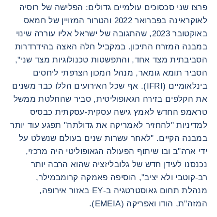
פרצו שני סכסוכים עולמיים גדולים: הפלישה של רוסיה
לאוקראינה בפברואר 2022 והטרור המזויין של חמאס
באוקטובר 2023, שהתגובה של ישראל אליו עוררה שינוי
במבנה המזרח התיכון. במקביל חלה האצה בהידרדרות
הסביבתית מצד אחד, והתפשטות טכנולוגיות מצד שני",
הסביר תומא גומאר, מנהל המכון הצרפתי ליחסים
בינלאומיים (IFRI). אף שכל האירועים הללו כבר משנים
את הקלפים בזירה הגאופוליטית, סביר שהחלטת ממשל
טראמפ החדש לאמץ גישה עסקית-עסקתית כבסיס
למדיניות "להחזיר לאמריקה את גדולתה" תפגע עוד יותר
במבנה הקיים. "לאחר עשרות שנים בעולם שנשלט על
ידי ארה"ב ובו שיתוף הפעולה הגאופוליטי היה מרכזי,
נכנסנו לעידן חדש של גלובליזציה שהוא הרבה יותר
רב-קוטבי ולא יציב", הוסיפה פאמקה קרומבמילר,
מנהלת תחום גאוסטרטגיה ב-EY באזור אירופה,
המזה"ת, הודו ואפריקה (EMEIA).