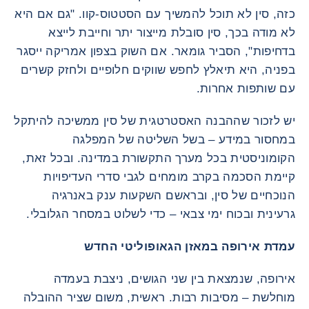
כזה, סין לא תוכל להמשיך עם הסטטוס-קוו. "גם אם היא
לא מודה בכך, סין סובלת מייצור יתר וחייבת לייצא
בדחיפות", הסביר גומאר. אם השוק בצפון אמריקה ייסגר
בפניה, היא תיאלץ לחפש שווקים חלופיים ולחזק קשרים
עם שותפות אחרות.
יש לזכור שההבנה האסטרטגית של סין ממשיכה להיתקל
במחסור במידע – בשל השליטה של המפלגה
הקומוניסטית בכל מערך התקשורת במדינה. ובכל זאת,
קיימת הסכמה בקרב מומחים לגבי סדרי העדיפויות
הנוכחיים של סין, ובראשם השקעות ענק באנרגיה
גרעינית ובכוח ימי צבאי – כדי לשלוט במסחר הגלובלי.
עמדת אירופה במאזן הגאופוליטי החדש
אירופה, שנמצאת בין שני הגושים, ניצבת בעמדה
מוחלשת – מסיבות רבות. ראשית, משום שציר ההובלה