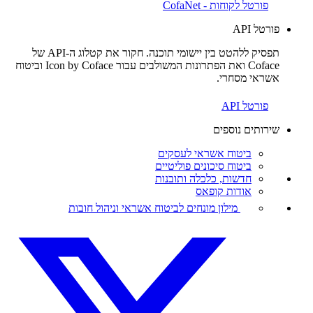
פורטל לקוחות - CofaNet
פורטל API
תפסיק ללהטט בין יישומי תוכנה. חקור את קטלוג ה-API של
Coface ואת הפתרונות המשולבים עבור Icon by Coface וביטוח
אשראי מסחרי.
פורטל API
שירותים נוספים
ביטוח אשראי לעסקים
ביטוח סיכונים פוליטיים
חדשות, כלכלה ותובנות
אודות קופאס
מילון מונחים לביטוח אשראי וניהול חובות