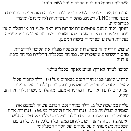
השלכות נוספות החורגות הרבה מעבר לשוק הנפט
הסיכונים אינם מוגבלים לשוק הנפט בלבד. מצר הורמוז חיוני גם להובלת גז
טבעי נוזלי (LNG), דשנים, מתכות תעשייתיות (אלומיניום) ומוצרי
פטרוכימיה.
בנוסף, נקודות חנק אסטרטגיות אחרות כמו באב אל‑מנדב או תעלת סואץ
עלולות להיפגע במקרה של הסלמה אזורית. מצב כזה עלול להוביל לעלייה
בעלויות השינוע ובפרמיות ביטוח המטען.
שיבוש הדרגתי זה בשרשרות האספקה מעלה את הסיכון להיווצרות
מחסור וללחצים אינפלציוניים, במיוחד בכלכלות התלויות במיוחד ביבוא
אנרגיה.
הסיכון לטווח הארוך: זעזוע מאקרו-כלכלי עולמי
תרחיש קיצוני שבו מחירי הנפט נשארים מעל 100 דולר לחבית עלול
להצית מחדש גל אינפלציה עולמית, ובעקבות כך לכפות על הבנקים
המרכזיים להפוך את כיוון המדיניות- מעבר מהקלה מוניטרית להידוק רחב
היקף.
עלייה ממושכת של 15 דולר במחיר נפט הברנט עשויה לצמצם את
הצמיחה העולמית בכ-0.2 נקודות אחוז ולהוסיף כמעט 0.5 נקודות אחוז
לאינפלציה. בהקשר כזה, הסיכון לסטגפלציה- שילוב של צמיחה חלשה
ואינפלציה גבוהה יהפוך שוב לאיום ממשי על הכלכלה הגלובלית, עם
השלכות משמעותיות על עסקים ועל הסחר הבינלאומי.