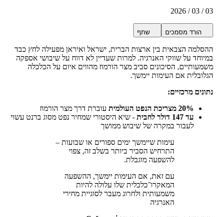
03 / 03 / 2026
הורד מסמכים
שתף
ההסלמה הצבאית בין ארצות הברית, ישראל ואיראן מפעילה לחץ כבד
במיוחד על שווקי האנרגיה. למרות שעדיין לא דווח על שיבושי אספקה
משמעותיים, הסיכונים סביב מצר הורמוז מהווים איום על הכלכלה
הגלובלית אם העימות יימשך.
נתונים מרכזיים:
20% מצריכת הנפט העולמית
עוברת דרך מצר הורמוז
עד 147 דולר לחבית
- שיא היסטורי שמחיר נפט מסוג ברנט עשוי
לעבור במקרה של שיבוש ממושך
עימות שיימשך ימים ספורים או שבועות –
התרחיש הסביר ביותר בשלב זה, צפוי
להשפעה מוגבלת.
עם זאת, אם העימות יימשך, ההשפעה
המאקרו־כלכלית שלו עלולה להיות
משמעותית ולחרוג מעבר לסוגיית מחירי
האנרגיה