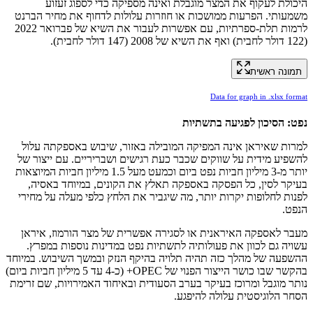
היכולת לעקוף את המצר מוגבלת ואינה מספיקה כדי לספוג זעזוע
משמעותי. הפרעות ממושכות או חוזרות עלולות לדחוף את מחיר הברנט
לרמות תלת-ספרתיות, עם אפשרות לעבור את השיא של פברואר 2022
(122 דולר לחבית) ואף את השיא של 2008 (147 דולר לחבית).
תמונה ראשית
Data for graph in .xlsx format
נפט: הסיכון לפגיעה בתשתיות
למרות שאיראן אינה המפיקה המובילה באזור, שיבוש באספקתה עלול
להשפיע מידית על שווקים שכבר כעת רגישים ושבריריים. עם ייצור של
יותר מ-3 מיליון חביות נפט ביום וכמעט מעל 1.5 מיליון חביות המיוצאות
בעיקר לסין, כל הפסקה באספקה תאלץ את הקונים, במיוחד באסיה,
לפנות לחלופות יקרות יותר, מה שיגביר את הלחץ כלפי מעלה על מחירי
הנפט.
מעבר לאספקה האיראנית או לסגירה אפשרית של מצר הורמוז, איראן
עשויה גם לכוון את פעולותיה לתשתיות נפט במדינות נוספות במפרץ.
ההשפעה של מהלך כזה תהיה תלויה בהיקף הנזק ובמשך השיבוש. במיוחד
בהקשר שבו כושר הייצור הפנוי של OPEC+ (כ-4 עד 5 מיליון חביות ביום)
נותר מוגבל ומרוכז בעיקר בערב הסעודית ובאיחוד האמירויות, שם זרימת
הסחר הלוגיסטית עלולה להיפגע.