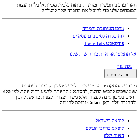
חקור עדכוני תעשייה ומדינות, ניתוח כלכלי, מגמות גלובליות ועצות
המומחים שלנו כדי להוביל את החברה שלך להצלחה.
מרכז העיתונות והמדיה
לוח בקרה לסיכוניים עסקיים
פודקאסט Trade Talk
אל תחמיצו אף אחת מהחדשות שלנו
גלה עוד
חזרה לתפריט
מכיוון שההתקדמות עדיין שייכת למי שממשיך קדימה. לעסקים
שממשיכים להביט החוצה, להסתגל מהר יותר ולהגיע רחוק יותר. למי שלא
רואים בסיכון סיבה לעצור, אלא משהו שצריך לצפות מראש, להבין
ולהתגבר עליו.וכאן Coface נכנסת לתמונה.
קופאס בישראל
קופאס ברחבי העולם
הצוות שלנו