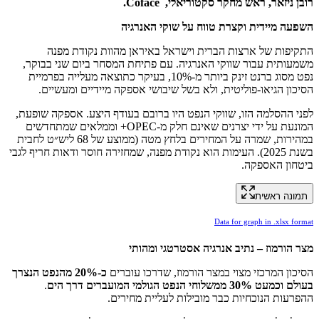
רובן ניזאר, ראש מחקר סקטוריאלי, Coface.
השפעה מיידית וקצרת טווח על שוקי האנרגיה
התקיפות של ארצות הברית וישראל באיראן מהוות נקודת מפנה
משמעותית עבור שווקי האנרגיה. עם פתיחת המסחר ביום שני בבוקר,
נפט מסוג ברנט זינק ביותר מ-10%, בעיקר כתוצאה מעלייה בפרמיית
הסיכון הגיאו-פוליטית, ולא בשל שיבושי אספקה מיידיים ומעשיים.
לפני ההסלמה הזו, שווקי הנפט היו ברובם בעודף היצע. אספקה שופעת,
המונעת על ידי יצרנים שאינם חלק מ-OPEC+ וממלאים שמתחדשים
במהירות, שמרה על המחירים בלחץ מטה (ממוצע של 68 ליש״ט לחבית
בשנת 2025). העימות הוא נקודת מפנה, שמחזירה חוסר ודאות חריף לגבי
ביטחון האספקה.
תמונה ראשית
Data for graph in .xlsx format
מצר הורמוז – נתיב אנרגיה אסטרטגי ומהותי
הסיכון המרכזי מצוי במצר הורמוז, שדרכו עוברים
כ-20% מהנפט הנצרך
בעולם וכמעט 30% ממשלוחי הנפט הגולמי המועברים דרך הים
.
ההפרעות הנוכחיות כבר מובילות לעליית מחירים.