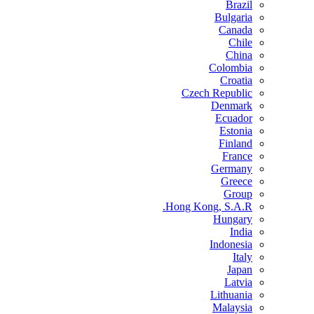
Brazil
Bulgaria
Canada
Chile
China
Colombia
Croatia
Czech Republic
Denmark
Ecuador
Estonia
Finland
France
Germany
Greece
Group
Hong Kong, S.A.R.
Hungary
India
Indonesia
Italy
Japan
Latvia
Lithuania
Malaysia