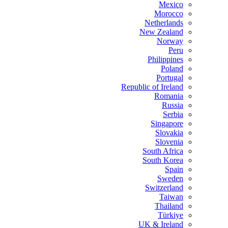
Mexico
Morocco
Netherlands
New Zealand
Norway
Peru
Philippines
Poland
Portugal
Republic of Ireland
Romania
Russia
Serbia
Singapore
Slovakia
Slovenia
South Africa
South Korea
Spain
Sweden
Switzerland
Taiwan
Thailand
Türkiye
UK & Ireland