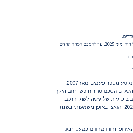
דדים.
שיעור המכסים שהטילה ארצות הברית על הודו מאז 2025, עד להסכם הסחר החדש
כם.
לאחר כמעט עשרים שנות משא ומתן, שנקטע מספר פעמים מאז 2007,
 להשלים הסכם סחר חופשי רחב היקף
יב סוגיות של גישה לשוק הרכב,
החקלאות ומוצרי החלב, עד שחודשו ב-2022 והואצו באופן משמעותי בשנת
ירופי והודו מהווים כמעט רבע