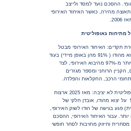
י. ההסכם נועד למסד ולייצב
וצה מהירה, כאשר האיחוד האירופי
20.
מתיחות גאופוליטית
 תקדים: האיחוד האירופי מבטל
מכסים על 97% משורות המכס עבור יצוא מהודו ( 91% מהן באופן מיידי) בעוד
הודו מפחיתה בהדרגה את המכסים על יותר מ-97% מהיבוא האירופי, לצד
הקניין הרוחני ומספר מגזרים
תחומי הרכב, החקלאות והפלדה.
חתימת ההסכם היא תגובה לסביבה גאופוליטית לא יציבה: מאז 2025 ארצות
הברית הטילה מכסים מצטברים של50% על יצוא מהודו, אובדן חלקי של
הכללית) פגע בגישה של הודו לשוק האירופי,
ותר. עבור האיחוד האירופי, ההסכם
מסחרית וחיזוק מחויבות לסחר חופשי