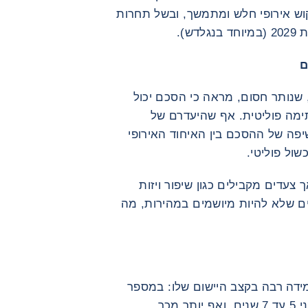
קוש אירופי חלש ומתמשך, ובשל תחרות
ש).
ם
 שנותר חסום, מראה כי הסכם יכול
מה פוליטית. אף שהיעדרם של
פה של ההסכם בין האיחוד האירופי
ול פוליטי.
 צעדים מקבילים כגון שיפור ויזות
ים שלא להיות מיושמים במהירות, מה
ידה רבה בקצב היישום שלו: במספר
מגזרים, הפחתות המכסים יתפרסו על פני 5 עד 7 שנים, ואף יותר מכך