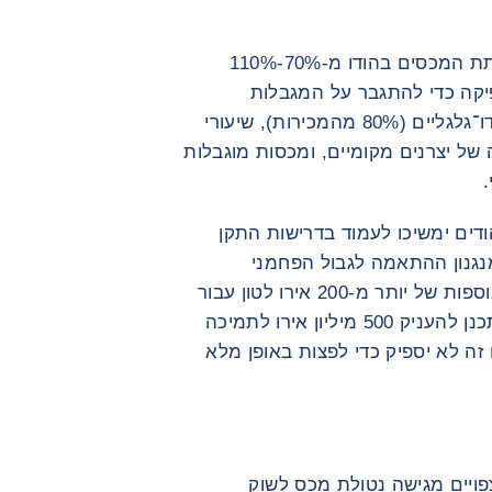
במגזרי מפתח כמו תעשיית הרכב, הפחתת המכסים בהודו מ-70%-110%
ספיקה כדי להתגבר על המגבלות
המבניות של השוק: דומיננטיות יתר של דו־גלגליים (80% מהמכירות), שיעורי
ה של יצרנים מקומיים, ומכסות מוגבלות
ודים ימשיכו לעמוד בדרישות התקן
נגנון ההתאמה לגבול הפחמני
(CBAM), שהחלתו עלולה ליצור עלויות נוספות של יותר מ-200 אירו לטון עבור
סוגי פלדה מסוימים. האיחוד האירופי מתכנן להעניק 500 מיליון אירו לתמיכה
 זה לא יספיק כדי לפצות באופן מלא
ויים מגישה נטולת מכס לשוק